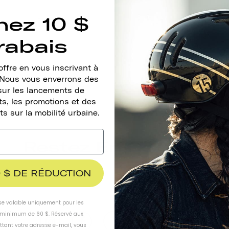
nez 10 $
sponibles
rabais
 bientôt !
ffre en vous inscrivant à
. Nous vous enverrons des
sur les lancements de
s, les promotions et des
ts sur la mobilité urbaine.
Restez En Contact
 $ DE RÉDUCTION
ise valable uniquement pour les
inimum de 60 $. Réservé aux
ttant votre adresse e-mail, vous