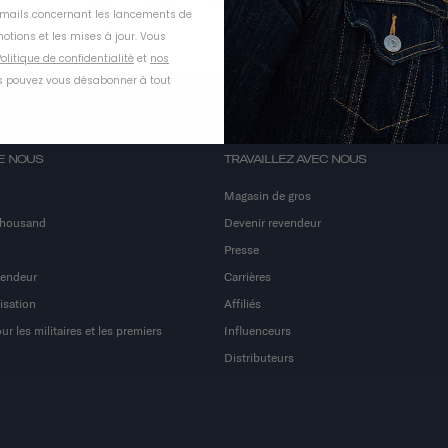
-mails concernant les lancements de
otions et les mises à jour. Vous
olitique de confidentialité
et
nos
 pouvez vous désabonner à tout
E NOUS
TRAVAILLEZ AVEC NOUS
Magasin de gros
Thousand
Devenir revendeur
Presse
vendeur
Carrières
isation
Affiliés
r les militaires et les premiers
Influenceurs
Distributeurs