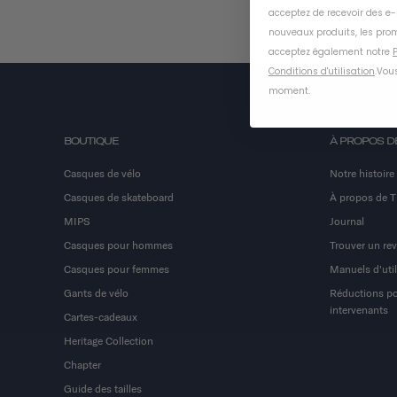
acceptez de recevoir des e
nouveaux produits, les prom
acceptez également notre
P
Conditions d'utilisation
.
Vous
moment
.
BOUTIQUE
À PROPOS D
Casques de vélo
Notre histoire
Casques de skateboard
À propos de 
MIPS
Journal
Casques pour hommes
Trouver un re
Casques pour femmes
Manuels d'util
Gants de vélo
Réductions pou
intervenants
Cartes-cadeaux
Heritage Collection
Chapter
Guide des tailles