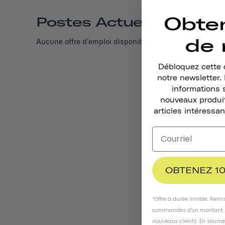
Obte
Postes Actuellement Di
de 
Aucune offre d'emploi disponible actuellement. Revenez
Débloquez cette o
notre newsletter
informations 
nouveaux produit
articles intéressan
OBTENEZ 10
*Offre à durée limitée. Rem
commandes d'un montant m
nouveaux clients. En soume