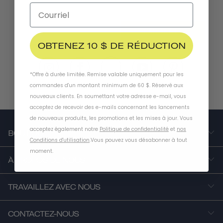
S'ABONNER
OBTENEZ 10 $ DE RÉDUCTION
*Offre à durée limitée. Remise valable uniquement pour les
commandes d'un montant minimum de 60 $. Réservé aux
nouveaux clients. En soumettant votre adresse e-mail, vous
acceptez de recevoir des e-mails concernant les lancements
de nouveaux produits, les promotions et les mises à jour. Vous
acceptez également notre
Politique de confidentialité
et
nos
BOUTIQUE
Conditions d'utilisation
.
Vous pouvez vous désabonner à tout
moment
.
À PROPOS DE NOUS
TRAVAILLEZ AVEC NOUS
CONTACTEZ-NOUS