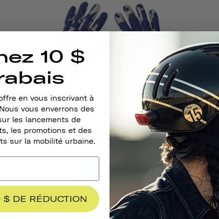
nez 10 $
rabais
ffre en vous inscrivant à
. Nous vous enverrons des
Gants À Doigts Longs Thousand
sur les lancements de
s, les promotions et des
ts sur la mobilité urbaine.
 $ DE RÉDUCTION
Restez En Contact