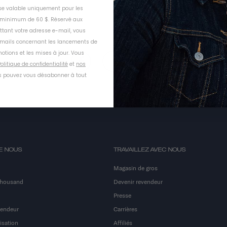
ise valable uniquement pour les
inimum de 60 $. Réservé aux
ttant votre adresse e-mail, vous
-mails concernant les lancements de
otions et les mises à jour. Vous
olitique de confidentialité
et
nos
 pouvez vous désabonner à tout
E NOUS
TRAVAILLEZ AVEC NOUS
Magasin de gros
Thousand
Devenir revendeur
Presse
vendeur
Carrières
isation
Affiliés