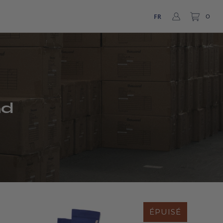
FR
0
nd
ÉPUISÉ