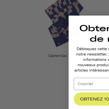
Obte
de 
Débloquez cette o
notre newsletter
Cache-Cou Thousand
informations 
nouveaux produit
articles intéressan
OBTENEZ 10