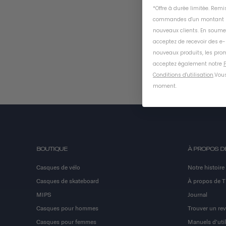
*Offre à durée limitée. Rem
commandes d'un montant m
nouveaux clients. En soume
acceptez de recevoir des e
nouveaux produits, les prom
acceptez également notre
P
Conditions d'utilisation
.
Vous
moment
.
BOUTIQUE
À PROPOS D
Casques de vélo
Notre histoire
Casques de skateboard
À propos de 
MIPS
Journal
Casques pour hommes
Trouver un re
Casques pour femmes
Manuels d'util