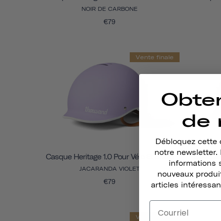
NOIR DE CARBONE
€79
Vente finale
Obte
de 
Débloquez cette o
notre newsletter
Casque Heritage 1.0 Pour Vélo Et Skate
Casque H
informations 
JACARANDA VIOLET
nouveaux produit
€79
articles intéressan
Vente finale