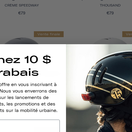
CRÈME SPEEDWAY
THOUSAND
€79
€79
Vente finale
Ven
nez 10 $
rabais
ffre en vous inscrivant à
. Nous vous enverrons des
eritage 1.0 Pour Vélo Et Skate
Casque Heritage 1.0 Pour Vélo
sur les lancements de
DONC SILVER
GRIS ARCTIQUE
s, les promotions et des
€79
€79
ts sur la mobilité urbaine.
Vente finale
Ven