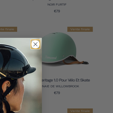
NOIR FURTIF
€79
te finale
Vente finale
 Et Skate
Casque Heritage 1.0 Pour Vélo Et Skate
MONNAIE DE WILLOWBROOK
€79
te finale
Vente finale