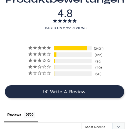
4.8
BASED ON 2,722 REVIEWS
2401
166
95
40
20
Write A Review
Reviews