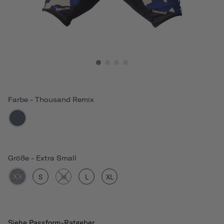
Farbe
-
Thousand Remix
Größe
-
Extra Small
XS
S
M
L
XL
Siehe Passform-Ratgeber