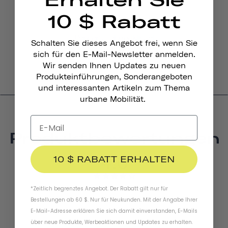
10 $ Rabatt
Pennant Fahrradklingel
Schalten Sie dieses Angebot frei, wenn Sie
165 kr
sich für den E-Mail-Newsletter anmelden.
Wir senden Ihnen Updates zu neuen
Produkteinführungen, Sonderangeboten
und interessanten Artikeln zum Thema
urbane Mobilität.
Produktbewertungen
4.0
10 $ RABATT ERHALTEN
BASED ON 5 REVIEWS
*Zeitlich begrenztes Angebot. Der Rabatt gilt nur für
Bestellungen ab 60 $. Nur für Neukunden. Mit der Angabe Ihrer
E-Mail-Adresse erklären Sie sich damit einverstanden, E-Mails
über neue Produkte, Werbeaktionen und Updates zu erhalten.
3