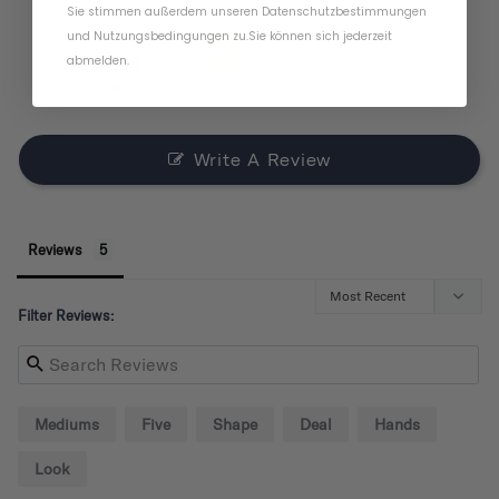
Sie stimmen außerdem unseren
Datenschutzbestimmungen
0
und
Nutzungsbedingungen
zu
.
Sie können sich jederzeit
1
abmelden.
1
0
Write A Review
Reviews
Filter Reviews:
Mediums
Five
Shape
Deal
Hands
Look