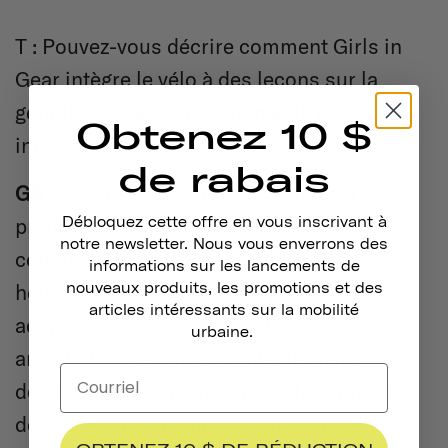
T :
Pouvez-vous décrire comment Girls in
Gear intègre le vélo à des leçons sur la
gentillesse, la compassion et la force
Obtenez 10 $
intérieure ?
de rabais
GR :
Girls in Gear aide les cyclistes à
Débloquez cette offre en vous inscrivant à
prendre confiance en elles, sur leur vélo
notre newsletter. Nous vous enverrons des
comme dans la vie. Des séances
informations sur les lancements de
nouveaux produits, les promotions et des
hebdomadaires conçues à partir de leçons
articles intéressants sur la mobilité
adaptées à l'âge des cyclistes âgées de 5
urbaine.
ans et plus se concentrent sur un mélange
de développement émotionnel, d'entretien
des vélos et de techniques de conduite