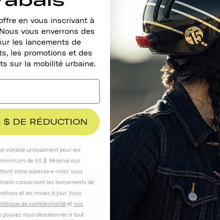
ffre en vous inscrivant à
. Nous vous enverrons des
sur les lancements de
Restez En Contact
s, les promotions et des
ts sur la mobilité urbaine.
 $ DE RÉDUCTION
ise valable uniquement pour les
inimum de 60 $. Réservé aux
ttant votre adresse e-mail, vous
-mails concernant les lancements de
otions et les mises à jour. Vous
olitique de confidentialité
et
nos
E NOUS
TRAVAILLEZ AVEC NOUS
 pouvez vous désabonner à tout