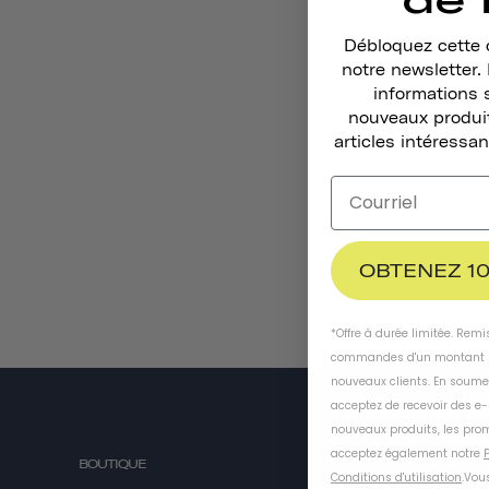
Débloquez cette o
notre newsletter
informations 
nouveaux produit
articles intéressan
OBTENEZ 10
*Offre à durée limitée. Rem
commandes d'un montant m
nouveaux clients. En soume
acceptez de recevoir des e
nouveaux produits, les prom
acceptez également notre
P
BOUTIQUE
À PROPOS D
Conditions d'utilisation
.
Vous