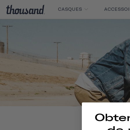
CASQUES
ACCESSO
Obte
de 