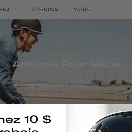
IRES
À PROPOS
VENTE
Antivols Pour Vélos
nez 10 $
Aucun produit trouvé dans cette collection
rabais