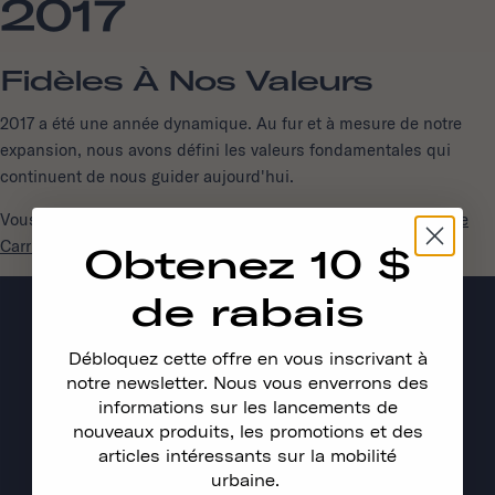
2017
Fidèles À Nos Valeurs
2017 a été une année dynamique. Au fur et à mesure de notre
expansion, nous avons défini les valeurs fondamentales qui
continuent de nous guider aujourd'hui.
Vous souhaitez rejoindre notre mission ? Consultez notre
page
Carrières
.
Obtenez 10 $
de rabais
Débloquez cette offre en vous inscrivant à
notre newsletter. Nous vous enverrons des
informations sur les lancements de
nouveaux produits, les promotions et des
articles intéressants sur la mobilité
urbaine.