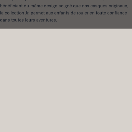
bénéficiant du même design soigné que nos casques originaux,
la collection Jr. permet aux enfants de rouler en toute confiance
dans toutes leurs aventures.
Découvrez les derniers modèles de la collection Jr. pour
enfants
et
tout-petits
.