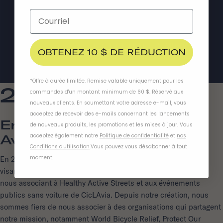
OBTENEZ 10 $ DE RÉDUCTION
*Offre à durée limitée. Remise valable uniquement pour les
2018
commandes d'un montant minimum de 60 $. Réservé aux
nouveaux clients. En soumettant votre adresse e-mail, vous
acceptez de recevoir des e-mails concernant les lancements
Ensemble Dans Cette
de nouveaux produits, les promotions et les mises à jour. Vous
acceptez également notre
Politique de confidentialité
et
nos
Aventure
Conditions d'utilisation
.
Vous pouvez vous désabonner à tout
moment
.
En 2018, nous avons soutenu des initiatives communautaires
visant à promouvoir des rues plus sûres et plus inclusives en
nous associant à Healthy Active Streets et aux événements
publics sans voiture de CicLAvia. Depuis notre création, nous
sommes fiers de nous associer à des organisations qui partagent
notre mission, notamment World Bicycle Relief, Protect Our