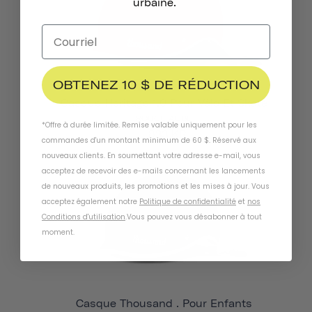
urbaine.
OBTENEZ 10 $ DE RÉDUCTION
Casque Heritage 1.0 Pour Vélo Et Skate
ROUGE AUBE
*Offre à durée limitée. Remise valable uniquement pour les
833 KR
commandes d'un montant minimum de 60 $. Réservé aux
nouveaux clients. En soumettant votre adresse e-mail, vous
acceptez de recevoir des e-mails concernant les lancements
de nouveaux produits, les promotions et les mises à jour. Vous
acceptez également notre
Politique de confidentialité
et
nos
Conditions d'utilisation
.
Vous pouvez vous désabonner à tout
moment
.
Casque Thousand . Pour Enfants