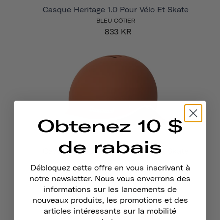
Casque Heritage 1.0 Pour Vélo Et Skate
BLEU CÔTIER
833 KR
Obtenez 10 $
de rabais
Casque Heritage 1.0 Pour Vélo Et Skate
TERRE CUITE
Débloquez cette offre en vous inscrivant à
833 KR
notre newsletter. Nous vous enverrons des
informations sur les lancements de
nouveaux produits, les promotions et des
articles intéressants sur la mobilité