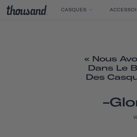
CASQUES
ACCESSO
« Nous Avo
Dans Le B
Des Casqu
-Glo
V