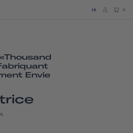
FR
0
e «Thousand
Fabriquant
ment Envie
trice
s.