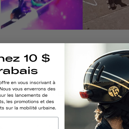
nez 10 $
rabais
ffre en vous inscrivant à
. Nous vous enverrons des
ADN Du Design
sur les lancements de
s, les promotions et des
Chez Thousand, nous concevons des casques qui al
ts sur la mobilité urbaine.
minimisant notre impact sur la planète. Chaque d
système antivol PopLock aux sangles confortable
sécurisé certifié.