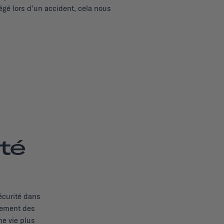
gé lors d'un accident, cela nous
té
écurité dans
chement des
e vie plus