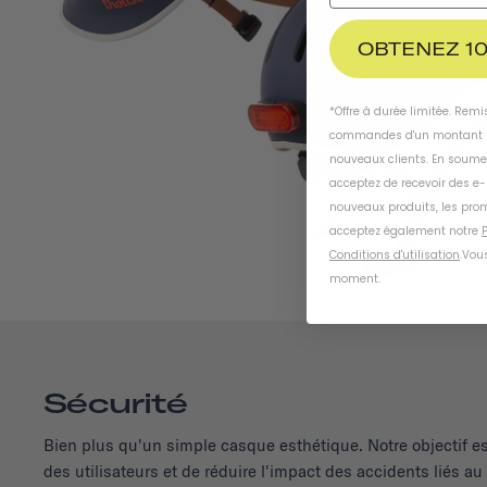
OBTENEZ 10
*Offre à durée limitée. Rem
commandes d'un montant m
nouveaux clients. En soume
acceptez de recevoir des e
nouveaux produits, les prom
acceptez également notre
P
Conditions d'utilisation
.
Vous
moment
.
Sécurité
Bien plus qu'un simple casque esthétique. Notre objectif es
des utilisateurs et de réduire l'impact des accidents liés a