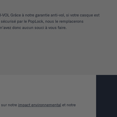
OL Grâce à notre garantie anti-vol, si votre casque est
ait sécurisé par le PopLock, nous le remplacerons
n'avez donc aucun souci à vous faire.
Co
Du
Il
C
M
 sur notre
impact environnemental
et notre
S