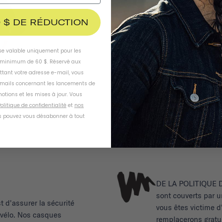
 $ DE RÉDUCTION
ise valable uniquement pour les
inimum de 60 $. Réservé aux
ttant votre adresse e-mail, vous
-mails concernant les lancements de
otions et les mises à jour. Vous
olitique de confidentialité
et
nos
 pouvez vous désabonner à tout
DE LA POLITIQUE
sont couverts par u
t d'assurer la sécurité
vous êtes victime d
u vélo. Nos casques
remplacerons gratu