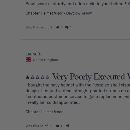
Small visor is sturdy and adds style to your helmet! 
Chapter Helmet Visor
Dayglow Yellow
Was this helpful?
4
1
Laura B.
United Kingdom
Very Poorly Executed 
i bought the navy helmet with the "tortoise shell visor
design. It is just vertical straight painted stripes on a t
I contacted customer service to get a replacement vi
I really am so disappointed.
Chapter Helmet Visor
Was this helpful?
11
1