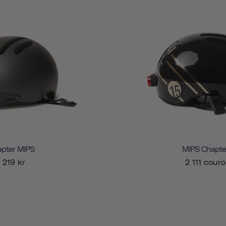
pter MIPS
MIPS Chapte
1 219 kr
2 111 cour