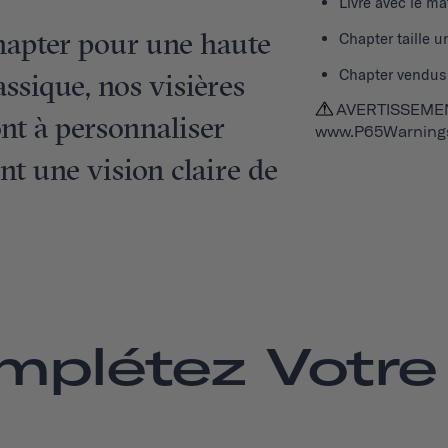
Livré avec le ma
hapter pour une haute
Chapter taille u
Chapter vendus
assique, nos visières
AVERTISSEMENT
nt à personnaliser
www.P65Warnings
nt une vision claire de
mplétez Votre 