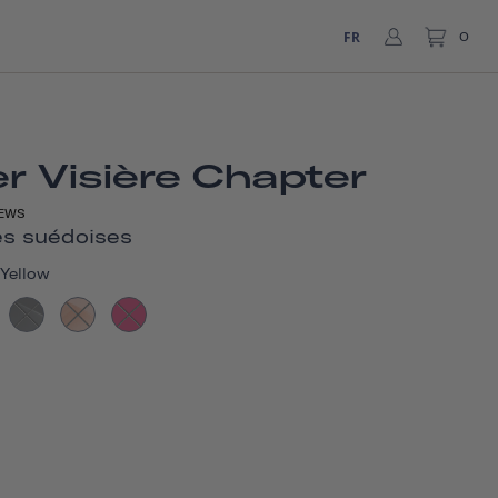
FR
0
r Visière Chapter
EWS
s suédoises
Yellow