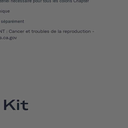
tériel nécessaire pour tous les coloris Chapter
nique
 séparément
 : Cancer et troubles de la reproduction -
.ca.gov
Kit