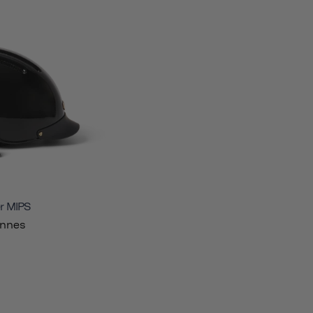
r MIPS
onnes