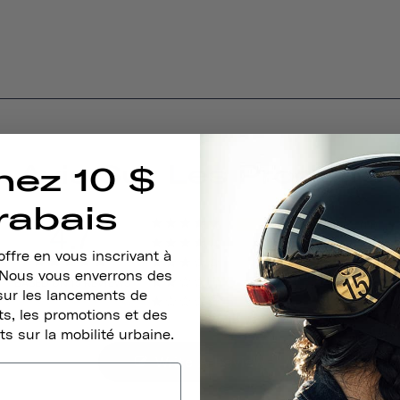
Avis Sur Les Produits
nez 10 $
rabais
4.7
14
0
ffre en vous inscrivant à
0
. Nous vous enverrons des
BASED ON 15 REVIEWS
0
sur les lancements de
1
s, les promotions et des
ts sur la mobilité urbaine.
Write A Review