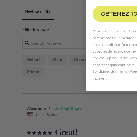
Reviews
OBTENEZ 10
Filter Reviews:
*Offre à durée limitée. Rem
commandes d'un montant m
nouveaux clients. En soume
acceptez de recevoir des e
nouveaux produits, les prom
Helmet
Visor
Colors
Screw
Detail
acceptez également notre
P
Friend
Conditions d'utilisation
.
Vous
moment
.
Alexander P.
United States
Great!