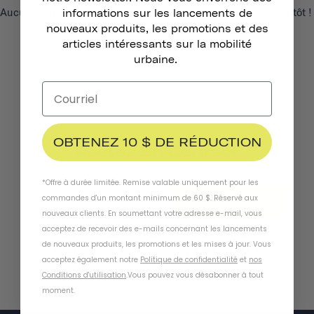
Aucune offre d'emploi disponible actuellement. Revenez bientôt !
informations sur les lancements de
nouveaux produits, les promotions et des
articles intéressants sur la mobilité
urbaine.
OBTENEZ 10 $ DE RÉDUCTION
Restez En Contact
*Offre à durée limitée. Remise valable uniquement pour les
commandes d'un montant minimum de 60 $. Réservé aux
S'ABONNER
nouveaux clients. En soumettant votre adresse e-mail, vous
acceptez de recevoir des e-mails concernant les lancements
de nouveaux produits, les promotions et les mises à jour. Vous
acceptez également notre
Politique de confidentialité
et
nos
Conditions d'utilisation
.
Vous pouvez vous désabonner à tout
moment
.