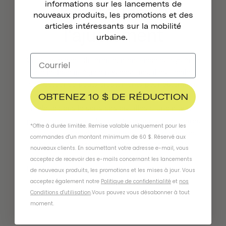
informations sur les lancements de
Remarques sur
nouveaux produits, les promotions et des
articles intéressants sur la mobilité
l'ajustement
urbaine.
Chaque tête est différente, mais grâce au système
de réglage intégré à nos casques, il est facile
d'effectuer de petits ajustements pour obtenir un
OBTENEZ 10 $ DE RÉDUCTION
ajustement confortable. Il suffit de tourner la
molette dans le sens des aiguilles d'une montre
pour serrer ou dans le sens inverse pour desserrer.
*Offre à durée limitée. Remise valable uniquement pour les
Vous pouvez également retirer tout ou partie des
commandes d'un montant minimum de 60 $. Réservé aux
coussinets intérieurs sans compromettre la
nouveaux clients. En soumettant votre adresse e-mail, vous
sécurité de votre casque afin d'obtenir
acceptez de recevoir des e-mails concernant les lancements
l'ajustement qui vous convient. Vous avez d'autres
de nouveaux produits, les promotions et les mises à jour. Vous
questions sur l'ajustement parfait ?
Contactez-
acceptez également notre
Politique de confidentialité
et
nos
nous
.
Conditions d'utilisation
.
Vous pouvez vous désabonner à tout
moment
.