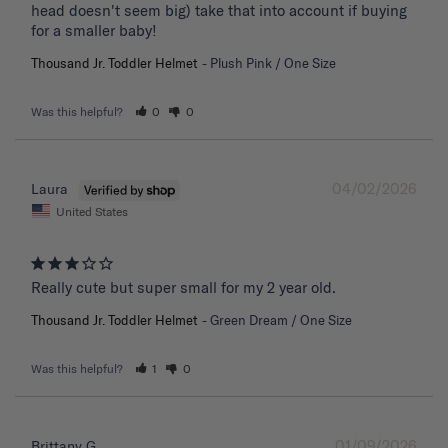
head doesn't seem big) take that into account if buying 
for a smaller baby!
Thousand Jr. Toddler Helmet
Plush Pink / One Size
Was this helpful?
0
0
04/02/2026
Laura
United States
Really cute but super small for my 2 year old.
Thousand Jr. Toddler Helmet
Green Dream / One Size
Was this helpful?
1
0
01/09/2026
Brittany G.