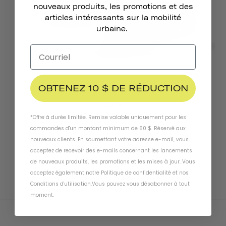
nouveaux produits, les promotions et des
articles intéressants sur la mobilité
urbaine.
OBTENEZ 10 $ DE RÉDUCTION
Feux Magnétiques Pour Vélo Traveler 2.0
423 kr
*Offre à durée limitée. Remise valable uniquement pour les
commandes d'un montant minimum de 60 $. Réservé aux
nouveaux clients. En soumettant votre adresse e-mail, vous
acceptez de recevoir des e-mails concernant les lancements
de nouveaux produits, les promotions et les mises à jour. Vous
acceptez également notre
Politique de confidentialité
et
nos
Conditions d'utilisation
.
Vous pouvez vous désabonner à tout
moment
.