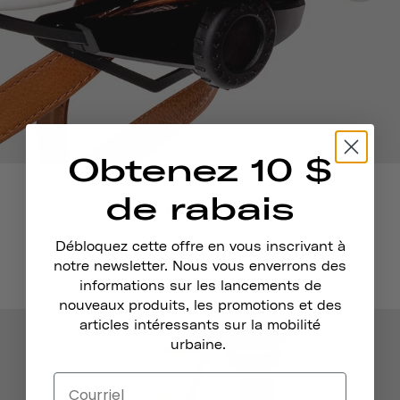
Obtenez 10 $
de rabais
Système Dial Fit
Débloquez cette offre en vous inscrivant à
Réglez-le pour qu'il soit bien ajusté. Grâce à notre système
notre newsletter. Nous vous enverrons des
d'ajustement facile, vous pouvez être sûr que votre casque de
informations sur les lancements de
skateboard est bien ajusté et sûr.
nouveaux produits, les promotions et des
articles intéressants sur la mobilité
urbaine.