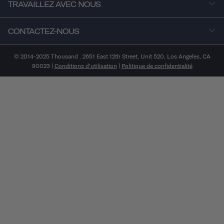
TRAVAILLEZ AVEC NOUS
CONTACTEZ-NOUS
© 2014-2025 Thousand . 2651 East 12th Street, Unit 520, Los Angeles, CA
90023 |
Conditions d'utilisation
|
Politique de confidentialité