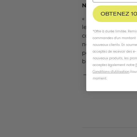
NEUTRE SUR LE P
OBTENEZ 10
« Je fais un don à 
le plus urgent de n
*Offre à durée limitée. Rem
collectivement, et e
commandes d'un montant m
nos clients n'aient 
nouveaux clients. En soume
acceptez de recevoir des e
pour qu'elles s'unis
nouveaux produits, les prom
but non lucratif don
acceptez également notre
P
Conditions d'utilisation
.
Vous
–
Gloria
moment
.