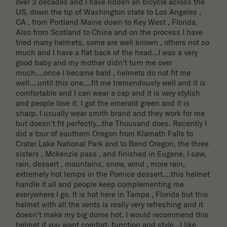
over 3 decades and I have ridden an bicycle across the 
US, down the tip of Washington state to Los Angeles , 
CA , from Portland Maine down to Key West , Florida. 
Also from Scotland to China and on the process I have 
tried many helmets, some are well known , others not so 
much and I have a flat back of the head...I was a very 
good baby and my mother didn't turn me over 
much....once I became bald , helmets do not fit me 
well....until this one....fit me tremendously well and it is 
comfortable and I can wear a cap and it is very stylish 
and people love it. I got the emerald green and it is 
sharp. I usually wear smith brand and they work for me 
but doesn't fit perfectly...the Thousand does. Recently I 
did a tour of southern Oregon from Klamath Falls to 
Crater Lake National Park and to Bend Oregon, the three 
sisters , Mckenzie pass , and finished in Eugene, I saw, 
rain, dessert , mountains, snow, wind , more rain, 
extremely hot temps in the Pomice dessert....this helmet 
handle it all and people keep complementing me 
everywhere I go. It is hot here in Tampa , Florida but this 
helmet with all the vents is really very refreshing and it 
doesn't make my big dome hot. I would recommend this 
helmet if you want comfort, function and style...I like 