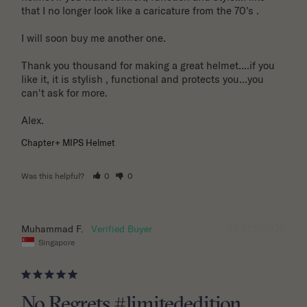
that I no longer look like a caricature from the 70's . 

I will soon buy me another one. 

Thank you thousand for making a great helmet....if you 
like it, it is stylish , functional and protects you...you 
can't ask for more.

Alex.
Chapter+ MIPS Helmet
Was this helpful?
0
0
06/03/2026
Muhammad F.
Singapore
No Regrets #limitededition