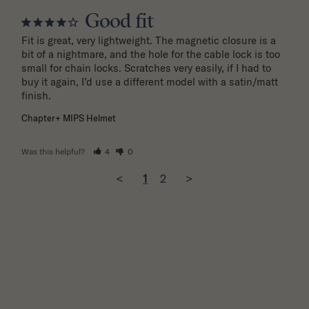
Good fit
Fit is great, very lightweight. The magnetic closure is a 
bit of a nightmare, and the hole for the cable lock is too 
small for chain locks. Scratches very easily, if I had to 
buy it again, I’d use a different model with a satin/matt 
finish.
Chapter+ MIPS Helmet
Was this helpful?
4
0
<
1
2
>