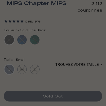
MIPS Chapter MIPS
2 112
couronnes
15
REVIEWS
Couleur
-
Gold Line Black
Taille
-
Small
TROUVEZ VOTRE TAILLE >
S
M
L
Sold Out