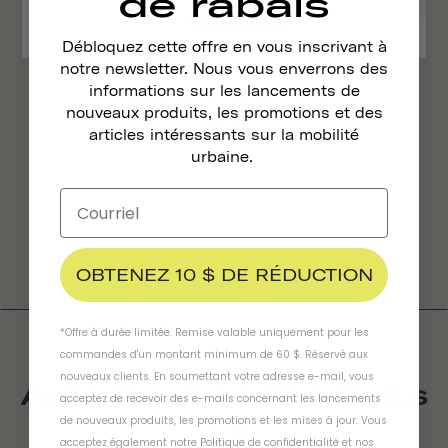
de rabais
Débloquez cette offre en vous inscrivant à
notre newsletter. Nous vous enverrons des
informations sur les lancements de
Feux Magnétiques Pour Vélo Traveler 2.0
nouveaux produits, les promotions et des
422 kr
articles intéressants sur la mobilité
urbaine.
OBTENEZ 10 $ DE RÉDUCTION
*Offre à durée limitée. Remise valable uniquement pour les
commandes d'un montant minimum de 60 $. Réservé aux
nouveaux clients. En soumettant votre adresse e-mail, vous
Avis Sur Les Produits
acceptez de recevoir des e-mails concernant les lancements
de nouveaux produits, les promotions et les mises à jour. Vous
4.9
acceptez également notre
Politique de confidentialité
et
nos