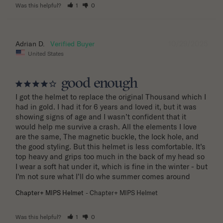
Was this helpful?
1
0
10/29/2025
Adrian D.
United States
good enough
I got the helmet to replace the original Thousand which I 
had in gold. I had it for 6 years and loved it, but it was 
showing signs of age and I wasn’t confident that it 
would help me survive a crash. All the elements I love 
are the same, The magnetic buckle, the lock hole, and 
the good styling. But this helmet is less comfortable. It’s 
top heavy and grips too much in the back of my head so 
I wear a soft hat under it, which is fine in the winter - but 
I’m not sure what I’ll do whe summer comes around
Chapter+ MIPS Helmet
Chapter+ MIPS Helmet
Was this helpful?
1
0