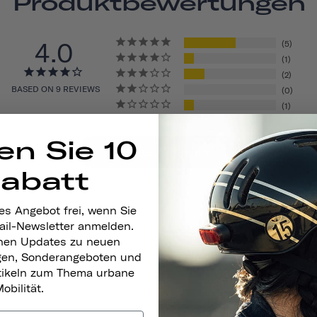
Produktbewertungen
4.0
5
1
2
BASED ON 9 REVIEWS
0
1
en Sie 10
Write A Review
Rabatt
es Angebot frei, wenn Sie
ail-Newsletter anmelden.
nen Updates zu neuen
gen, Sonderangeboten und
rtikeln zum Thema urbane
obilität.