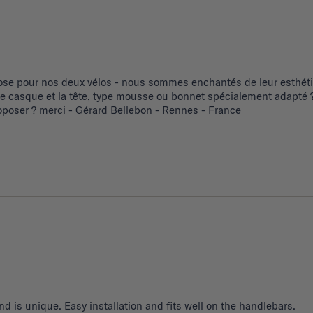
se pour nos deux vélos - nous sommes enchantés de leur esthétiq
 le casque et la tête, type mousse ou bonnet spécialement adapté ?
poser ? merci - Gérard Bellebon - Rennes - France
d is unique. Easy installation and fits well on the handlebars.