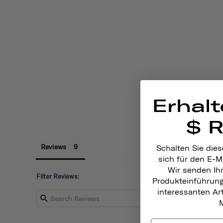
Erhalt
$ 
Reviews
Schalten Sie dies
sich für den E-M
Wir senden Ih
Filter Reviews:
Produkteinführun
interessanten A
M