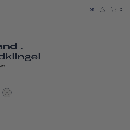
DE
0
nd .
dklingel
EWS