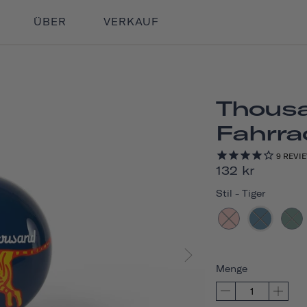
ÜBER
VERKAUF
Thousa
Fahrra
9
REVI
132 kr
Stil
-
Tiger
Menge