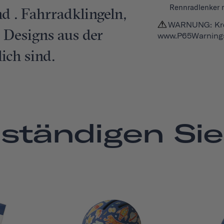
Rennradlenker 
 . Fahrradklingeln,
WARNUNG: Kre
 Designs aus der
www.P65Warnings
ich sind.
lständigen Sie 