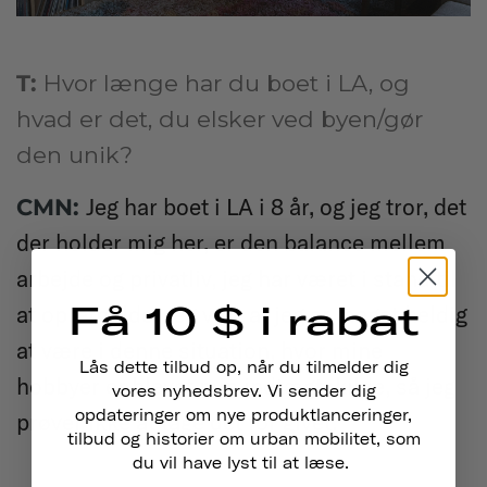
T:
Hvor længe har du boet i LA, og
hvad er det, du elsker ved byen/gør
den unik?
Jeg har boet i LA i 8 år, og jeg tror, det
CMN:
der holder mig her, er den balance mellem
arbejde og privatliv, jeg har været i stand til
Få 10 $ i rabat
at opretholde. Jeg ved, at jeg er meget heldig
at være i denne situation, hvor mine
Lås dette tilbud op, når du tilmelder dig
hobbyer er blevet min indtægtskilde, så jeg
vores nyhedsbrev. Vi sender dig
opdateringer om nye produktlanceringer,
prøver ikke at tage det for givet.
tilbud og historier om urban mobilitet, som
du vil have lyst til at læse.