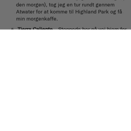
den morgen), tog jeg en tur rundt gennem
Atwater for at komme til Highland Park og få
min morgenkaffe.
Tierra Caliente
– Stoppede her på vej hjem for
at spise en morgenmadsburrito! The Pottery
Studio – Det er her, jeg har tilbragt det meste
af min tid. Jeg kan godt lide at arbejde et par
timer inden frokost og så vende tilbage med
fornyet energi og klar til at trimme.
Good Housekeeping
– Jeg er DJ hver anden
torsdag på Good Housekeeping. Der er kun
vinylplader, så jeg skal pakke mine plader et
par timer i forvejen.