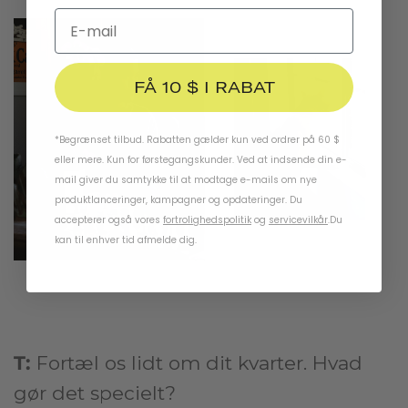
FÅ 10 $ I RABAT
*Begrænset tilbud. Rabatten gælder kun ved ordrer på 60 $
eller mere. Kun for førstegangskunder. Ved at indsende din e-
mail giver du samtykke til at modtage e-mails om nye
produktlanceringer, kampagner og opdateringer. Du
accepterer også vores
fortrolighedspolitik
og
servicevilkår
.
Du
kan til enhver tid afmelde dig.
T:
Fortæl os lidt om dit kvarter. Hvad
gør det specielt?