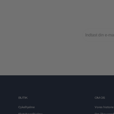
BUTIK
OM OS
Cykelhjelme
Vores historie
Skateboardhjelme
Om Thousand