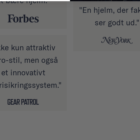
at bære hjelm."
"En hjelm, der fa
ser godt ud."
kke kun attraktiv
ro-stil, men også
et innovativt
risikringssystem."