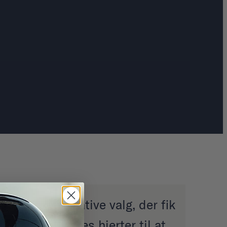
get
"Kreative valg, der fik
vores hjerter til at