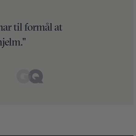
har til formål at
hjelm."