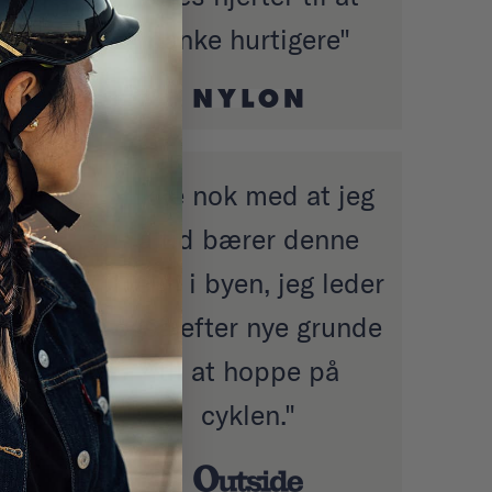
banke hurtigere"
mere
"Ikke nok med at jeg
nd
altid bærer denne
En
hjelm i byen, jeg leder
også efter nye grunde
til at hoppe på
cyklen."