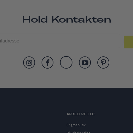
Hold Kontakten
ARBEJD MED OS
Engrosbutik
Bliv forhandler