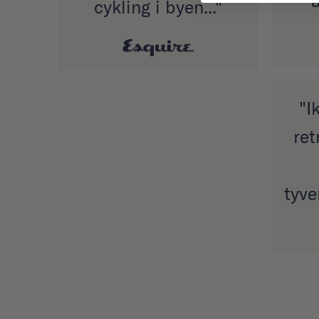
cykling i byen..."
"I
ret
tyve