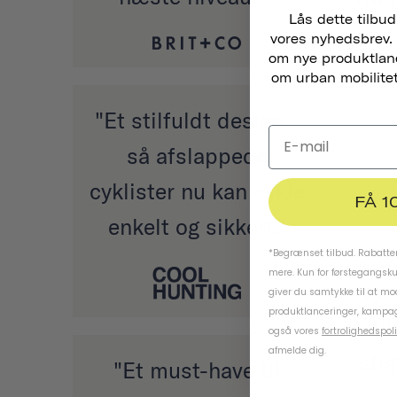
Lås dette tilbud
r
vores nyhedsbrev. 
om nye produktlance
om urban mobilitet,
"Et stilfuldt design...
så afslappede
cyklister nu kan cykle
FÅ 1
enkelt og sikkert."
s
*Begrænset tilbud. Rabatten
mere. Kun for førstegangsk
cyk
giver du samtykke til at m
produktlanceringer, kampag
ti
også vores
fortrolighedspoli
afmelde dig.
sti
"Et must-have til