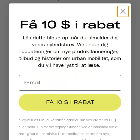
DE FRANC
€26,95
Få 10 $ i rabat
Lås dette tilbud op, når du tilmelder dig
vores nyhedsbrev. Vi sender dig
opdateringer om nye produktlanceringer,
tilbud og historier om urban mobilitet, som
du vil have lyst til at læse.
FÅ 10 $ I RABAT
Cykelhandsker
BULLITT
*Begrænset tilbud. Rabatten gælder kun ved ordrer på 60 $
€38,95
eller mere. Kun for førstegangskunder. Ved at indsende din e-
mail giver du samtykke til at modtage e-mails om nye