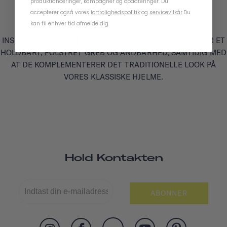
produktlanceringer, kampagner og opdateringer. Du
accepterer også vores
fortrolighedspolitik
og
servicevilkår
.
Du
kan til enhver tid afmelde dig.
FULDEND DIT LOOK TIL VEJEN MED VORES 70'ER-
INSPIREREDE CYKELHANDSKER. VORES HANDSKER GIVER ET
HOLDBART, POLSTRET GREB OG ÅNDBARHED, SAMTIDIG MED
AT DE KOMPLEMENTERER DET TRADITIONELLE LOOK PÅ
VORES KLASSISKE HJELME.
Hold Kontakten
ABONNER