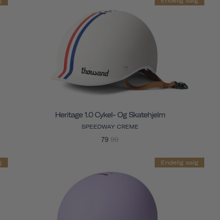
g
Endelig salg
Heritage 1.0 Cykel- Og Skatehjelm
SPEEDWAY CREME
79
99
g
Endelig salg