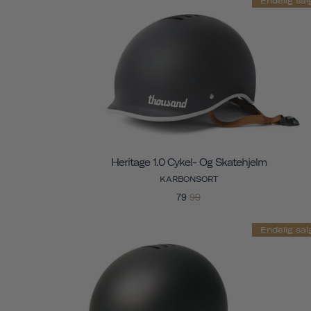
Endelig sal
Heritage 1.0 Cykel- Og Skatehjelm
KARBONSORT
79
99
Endelig sal