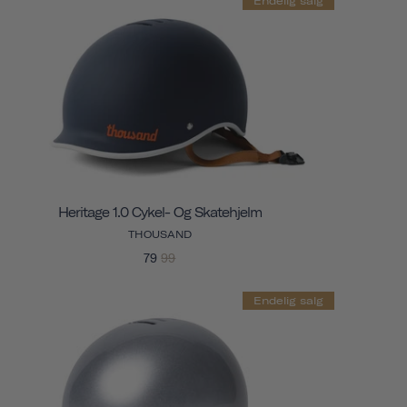
Endelig salg
Heritage 1.0 Cykel- Og Skatehjelm
THOUSAND
79
99
Endelig salg