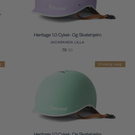
Heritage 1.0 Cykel- Og Skatehjelm
JACARANDA LILLA
79
99
g
Endelig salg
Heritage 1.0 Cykel- Og Skatehjelm