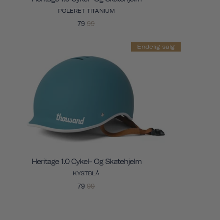
POLERET TITANIUM
79
99
Endelig salg
Heritage 1.0 Cykel- Og Skatehjelm
KYSTBLÅ
79
99