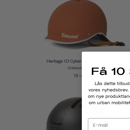
Heritage 1.0 Cykel- Og Skatehjelm
Få 10 
TERRAKOTTA
79
99
Lås dette tilbud
vores nyhedsbrev. 
om nye produktlance
om urban mobilitet,