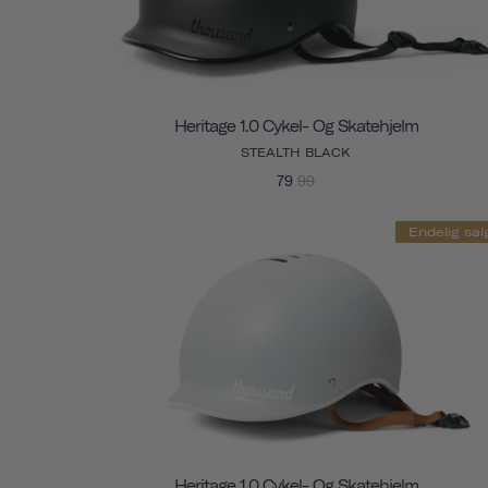
Heritage 1.0 Cykel- Og Skatehjelm
STEALTH BLACK
79
99
Endelig sal
Heritage 1.0 Cykel- Og Skatehjelm