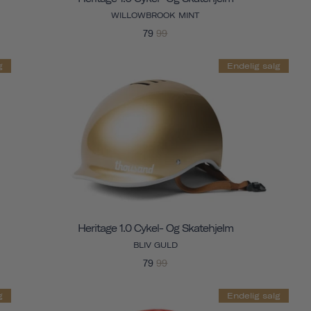
WILLOWBROOK MINT
79
99
g
Endelig salg
Heritage 1.0 Cykel- Og Skatehjelm
BLIV GULD
79
99
g
Endelig salg