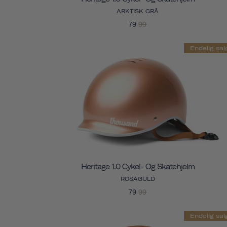
ARKTISK GRÅ
79
99
Endelig sal
Heritage 1.0 Cykel- Og Skatehjelm
ROSAGULD
79
99
Endelig sal