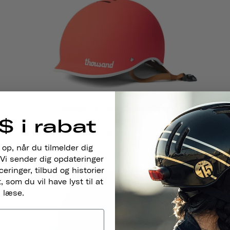
Heritage 1.0 Cykel- Og Skatehjelm
$ i rabat
DAGGRY RØD
79
99
 op, når du tilmelder dig
Vi sender dig opdateringer
ringer, tilbud og historier
 som du vil have lyst til at
læse.