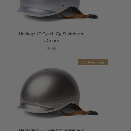
Heritage 1.0 Cykel- Og Skatehjelm
SÅ SØLV
79
99
Endelig salg
Heritage 1.0 Cykel- Og Skatehjelm