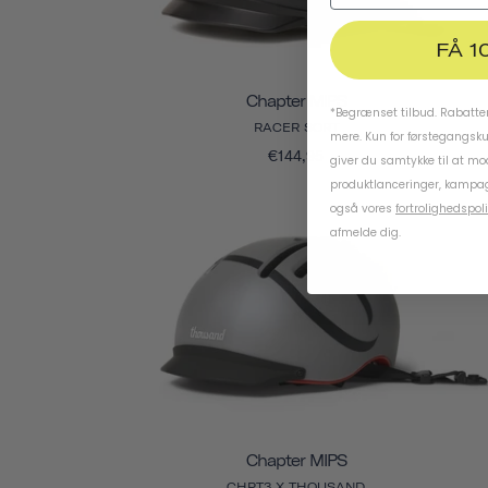
FÅ 1
Chapter MIPS
*Begrænset tilbud. Rabatten
RACER SORT
mere. Kun for førstegangsk
€144,95
giver du samtykke til at m
produktlanceringer, kampag
også vores
fortrolighedspoli
afmelde dig.
Chapter MIPS
CHPT3 X THOUSAND