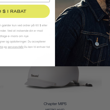
0 $ I RABAT
Chapter MIPS
 gælder kun ved ordrer på 60 $ eller
SUPERMÅNE HVID
under. Ved at indsende din e-mail
€144,95
odtage e-mails om nye
ner og opdateringer. Du accepterer
tik
og
servicevilkår
.
Du kan til enhver tid
Chapter MIPS
METRO HVID