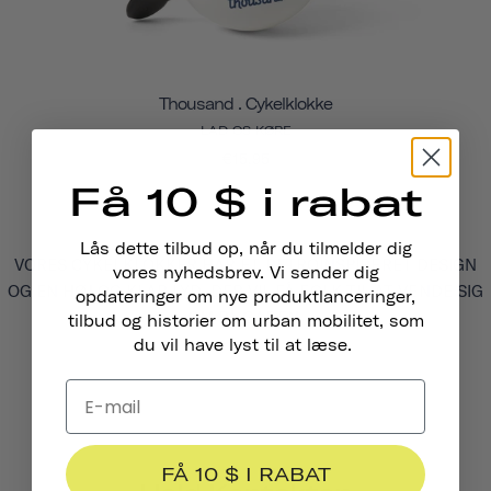
Thousand . Cykelklokke
LAD OS KØRE
€15,95
Få 10 $ i rabat
Lås dette tilbud op, når du tilmelder dig
VORES CYKELKLOKKER HAR ET RETROINSPIRERET DESIGN
vores nyhedsbrev. Vi sender dig
OG EN HØJ OG KLAR LYD, DER VIL FÅ FOLK TIL AT VENDE SIG
opdateringer om nye produktlanceringer,
OM PÅ GADEN.
tilbud og historier om urban mobilitet, som
du vil have lyst til at læse.
FÅ 10 $ I RABAT