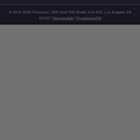
© 2014-2025 Thousand . 2651 East 12th Street, Unit 520, Los Angeles, CA
90023 |
Servicevilkår
|
Privatlivspolitik