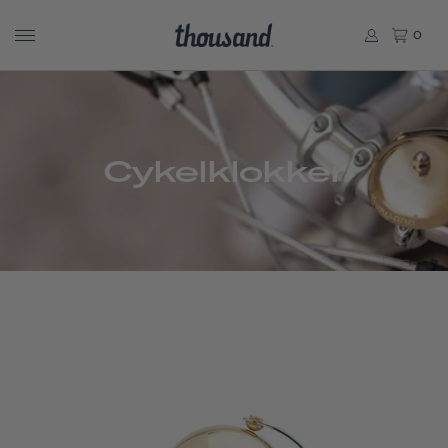
0
Cykelklokker