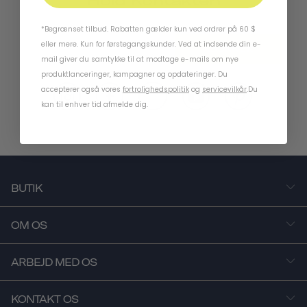
Hold Kontakten
*Begrænset tilbud. Rabatten gælder kun ved ordrer på 60 $
eller mere. Kun for førstegangskunder. Ved at indsende din e-
ABONNER
mail giver du samtykke til at modtage e-mails om nye
produktlanceringer, kampagner og opdateringer. Du
accepterer også vores
fortrolighedspolitik
og
servicevilkår
.
Du
kan til enhver tid afmelde dig.
BUTIK
OM OS
ARBEJD MED OS
KONTAKT OS