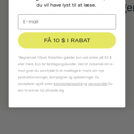
Pasformsbemærkninge
du vil have lyst til at læse.
Alle hoveder er forskellige, men med vores hjelms
integrerede justeringssystem er det nemt at
foretage små justeringer for at opnå en behagelig
FÅ 10 $ I RABAT
pasform. Drej blot drejeknappen med uret for at
stramme eller mod uret for at løsne. Du kan også
fjerne nogle eller alle de indvendige
*Begrænset tilbud. Rabatten gælder kun ved ordrer på 60 $
eller mere. Kun for førstegangskunder. Ved at indsende din e-
pasformspuder uden at påvirke sikkerheden af din
mail giver du samtykke til at modtage e-mails om nye
hjelm for at opnå din foretrukne pasform. Har du
produktlanceringer, kampagner og opdateringer. Du
flere spørgsmål om at opnå den perfekte pasform?
accepterer også vores
fortrolighedspolitik
og
servicevilkår
.
Du
Kontakt os
.
kan til enhver tid afmelde dig.