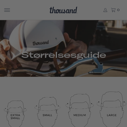
0
Størrelsesguide