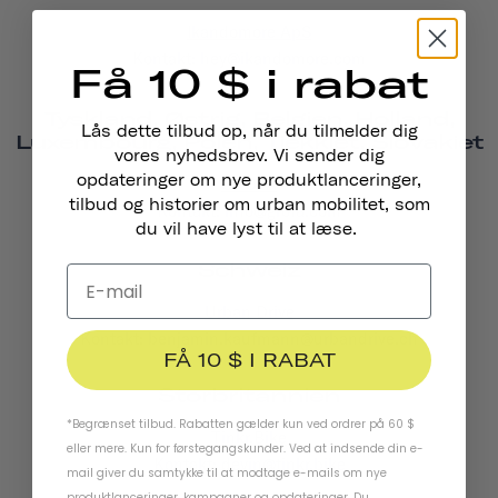
Ikandomore ApS
Kontakt: hey@ikandomore.com
Få 10 $ i rabat
Tyskland, Østrig, Belgien, Holland,
Lås dette tilbud op, når du tilmelder dig
Luxembourg, Polen, Tjekkiet, Slovakiet
vores nyhedsbrev. Vi sender dig
opdateringer om nye produktlanceringer,
GROFA
tilbud og historier om urban mobilitet, som
Kontakt: info@grofa.com
du vil have lyst til at læse.
Schweiz
Urban Drive
Kontakt: benjamin.kaufmann@urbandrive.ch
FÅ 10 $ I RABAT
Storbritannien
*Begrænset tilbud. Rabatten gælder kun ved ordrer på 60 $
Tinkr.Bike
eller mere. Kun for førstegangskunder. Ved at indsende din e-
Kontakt: devin@tinkr.bike
mail giver du samtykke til at modtage e-mails om nye
produktlanceringer, kampagner og opdateringer. Du