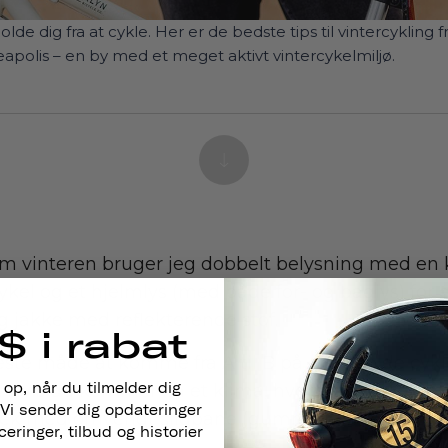
olde dig fra at cykle. Her er de bedste tips til vintercykling f
apolis – en by med et meget aktivt vintercykelmiljø.
. Om vinteren bruger jeg dobbelt belysning med en
kel og et hjelmlys (med både for- og baglys) for 
g jakke med reflekterende stof.
$ i rabat
este måde at komme fra A til B på er at holde cy
 op, når du tilmelder dig
vis du kommer fra et klima, hvor det er vådt om v
Vi sender dig opdateringer
æk med omvendt slidbane (gummisiden nedad, ik
ringer, tilbud og historier