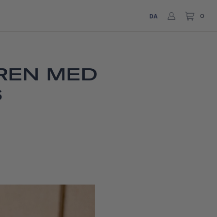
DA
0
EREN MED
S