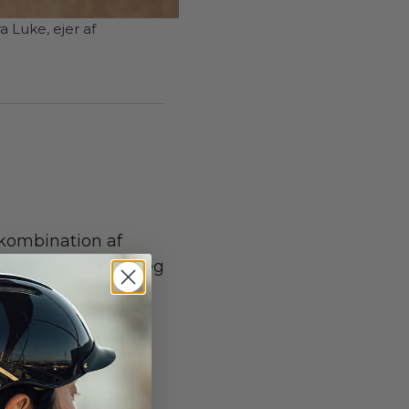
ra Luke, ejer af
 kombination af
ekstra sikkerhed. Jeg
klen med
interen, vil jeg
ke?).