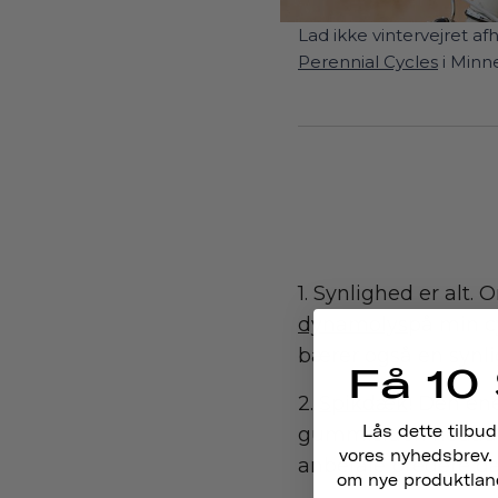
Lad ikke vintervejret afh
Perennial Cycles
i Minne
1. Synlighed er alt
dynamolys
på min cy
bærer også en synli
Få 10 
2.
Spikdæk
! Den en
Lås dette tilbud
gummisiden nedad. H
vores nyhedsbrev. 
anbefale bredere d
om nye produktlance