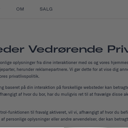
OM
SALG
der Vedrørende Priv
ersonlige oplysninger fra dine interaktioner med os og vores hjemm
eparter, herunder reklamepartnere. Vi gør dette for at vise dig an
res privatlivspolitik.
ng baseret på din interaktion på forskellige websteder kan betragte
fhængigt af hvor du bor, har du muligvis ret til at fravælge disse a
l-funktionen til fravalg aktiveret, vil vi, afhængigt af hvor du b
ng" af personlige oplysninger eller andre anvendelser, der kan betr