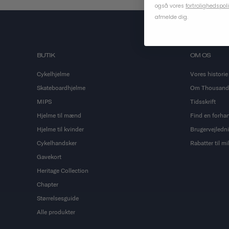
også vores
fortrolighedspoli
afmelde dig.
BUTIK
OM OS
Cykelhjelme
Vores historie
Skateboardhjelme
Om Thousand
MIPS
Tidsskrift
Hjelme til mænd
Find en forha
Hjelme til kvinder
Brugervejledn
Cykelhandsker
Rabatter til m
Gavekort
Heritage Collection
Chapter
Størrelsesguide
Alle produkter