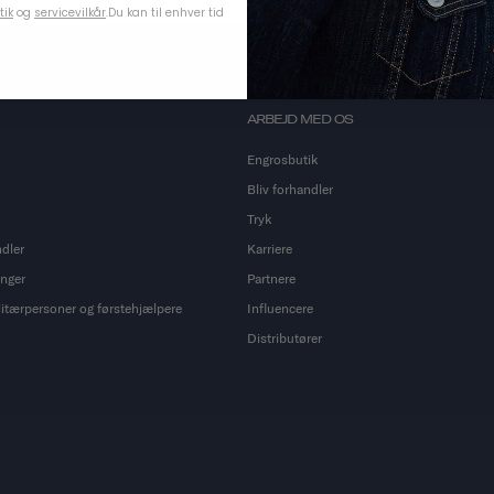
tik
og
servicevilkår
.
Du kan til enhver tid
ARBEJD MED OS
Engrosbutik
Bliv forhandler
Tryk
ndler
Karriere
inger
Partnere
ilitærpersoner og førstehjælpere
Influencere
Distributører