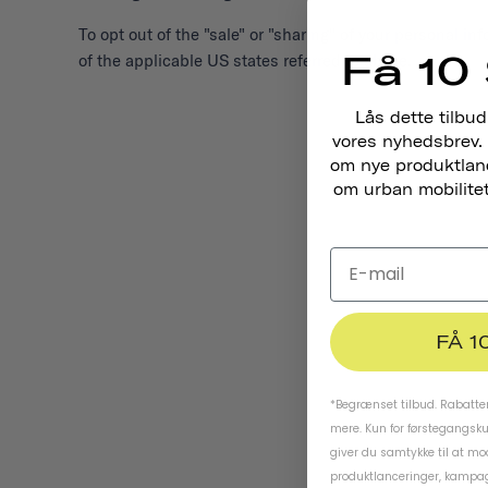
To opt out of the "sale" or "sharing" of your personal 
Få 10 
of the applicable US states referred to above.
Lås dette tilbud
vores nyhedsbrev. 
om nye produktlance
om urban mobilitet,
FÅ 1
*Begrænset tilbud. Rabatten
mere. Kun for førstegangsk
giver du samtykke til at m
produktlanceringer, kampag