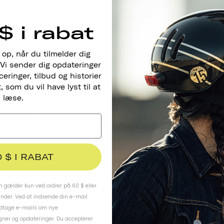
information collected using cookies and other device-based identif
$ i rabat
 op, når du tilmelder dig
Vi sender dig opdateringer
ringer, tilbud og historier
 som du vil have lyst til at
læse.
Hold Kontakten
0 $ I RABAT
 gælder kun ved ordrer på 60 $ eller
under. Ved at indsende din e-mail
odtage e-mails om nye
ner og opdateringer. Du accepterer