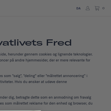
DA
0
atlivets Fred
eside, herunder gennem cookies og lignende teknologier.
noncer på andre hjemmesider, der er mere relevante for
s som "salg", "deling" eller "målrettet annoncering" i
ktiviteter. Hvis du ønsker at udøve denne
efinder dig, betragte dette som en anmodning om fravalg
agtes som målrettet reklame for den enhed og browser, du