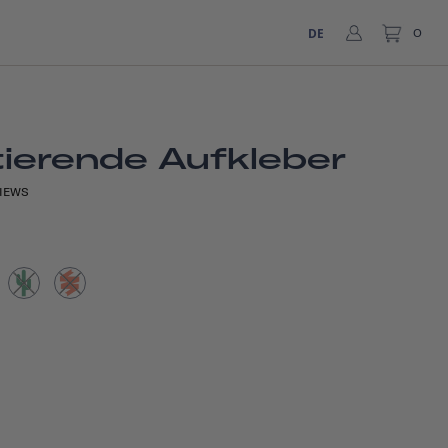
DE
0
tierende Aufkleber
IEWS