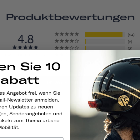
Produktbewertungen
4.8
94
2
3
BASED ON 101 REVIEWS
0
en Sie 10
2
Rabatt
Write A Review
es Angebot frei, wenn Sie
ail-Newsletter anmelden.
nen Updates zu neuen
gen, Sonderangeboten und
rtikeln zum Thema urbane
obilität.