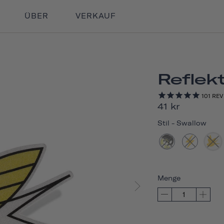
ÜBER
VERKAUF
Reflek
101
REV
41 kr
Stil
-
Swallow
Menge