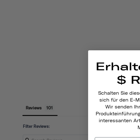
Erhalt
$ 
Schalten Sie dies
sich für den E-M
Wir senden Ih
Reviews
Produkteinführun
interessanten A
Filter Reviews:
M