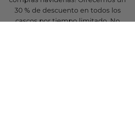
30 % de descuento en todos los
cascos por tiempo limitado. No
pierdas la oportunidad de comprar y
ahorrar en los regalos de tu lista (o
para ti mismo).
AHORRA UN 30 %