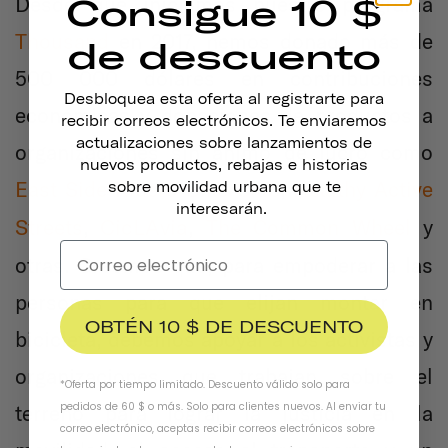
Desde que iniciamos nuestro programa
Consigue 10 $
Thousand
en 2017, hemos donado más de
de descuento
500 000 dólares en contribuciones
Desbloquea esta oferta al registrarte para
económicas y donaciones de productos a
recibir correos electrónicos. Te enviaremos
actualizaciones sobre lanzamientos de
organizaciones sin ánimo de lucro como
nuevos productos, rebajas e historias
East Side Riders Bike Club
,
Healthy Active
sobre movilidad urbana que te
interesarán.
CicLAvia
Streets
,
,
The Common Wheel
y
otras. Creemos que, para empoderar a las
personas para que elijan montar en
OBTÉN 10 $ DE DESCUENTO
bicicleta, debemos apoyar a los activistas y
organizaciones que trabajan sobre el
*Oferta por tiempo limitado. Descuento válido solo para
pedidos de 60 $ o más. Solo para clientes nuevos. Al enviar tu
terreno para lograr la justicia en la
correo electrónico, aceptas recibir correos electrónicos sobre