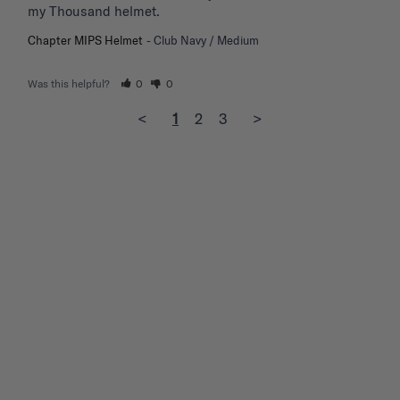
my Thousand helmet.
Chapter MIPS Helmet
Club Navy / Medium
Was this helpful?
0
0
<
1
2
3
>