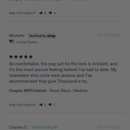
Was this helpful?
4
4
06/25/2026
Michelle
United States
So comfortable, the pop out for the lock is brilliant, and 
it's the most secure feeling helmet I've had to date. My 
coworkers who cycle were jealous and I've 
recommended they give Thousand a try.
Chapter MIPS Helmet
Racer Black / Medium
Was this helpful?
2
1
06/15/2026
Charles C.