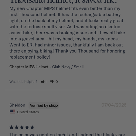
Thousand helmet, it saved me.
My new Chapter MIPS helmet fits even better than my 
first Thousand helmet. It has the rechargeable battery 
light, on the back of my helmet, and it looks really great 
with the tortoise shell visor. As I was riding an electric 
assist bike, there was a braking issue and I flew off bike 
into a gravel area - hit my head, my hands, my knees. 
Went to ER, had minor issues, thankfully I am back out 
there enjoying biking! Thank you Thousand for honoring 
replacement policy!
Chapter MIPS Helmet
Club Navy / Small
Was this helpful?
1
0
07/04/2026
Sheldon
United States
The color was right on target and I added the black visor 