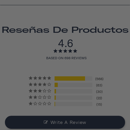
Reseñas De Productos
4.6
BASED ON 698 REVIEWS
568
63
30
22
15
Write A Review