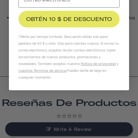
inmediatamente después de la compra.
Es posible que las tarjetas regalo no funcionen en pedidos
OBTÉN 10 $ DE DESCUENTO
con envío a la UE.
Ponte en contacto con nosotros
para
obtener más información.
*Oferta por tiempo limitado. Descuento válido solo para
pedidos de 60 $ o más. Solo para clientes nuevos. Al enviar tu
correo electrónico, aceptas recibir correos electrónicos sobre
lanzamientos de nuevos productos, promociones y
novedades. También aceptas nuestra
Política de privacidad
y
nuestros Términos de servicio
.
Puedes darte de baja en
cualquier momento.
Reseñas De Productos
Write A Review