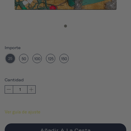
Importe
25
50
100
125
150
Cantidad
Ver guía de ajuste
Añadir A La Cesta