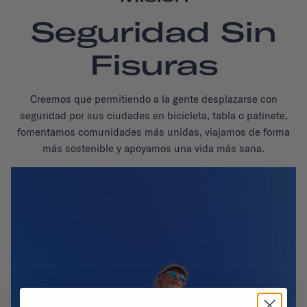
Seguridad Sin
Fisuras
Creemos que permitiendo a la gente desplazarse con
seguridad por sus ciudades en bicicleta, tabla o patinete,
fomentamos comunidades más unidas, viajamos de forma
más sostenible y apoyamos una vida más sana.