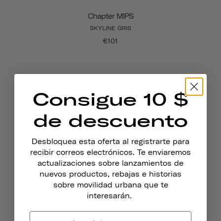
Chapter MIPS
SKYLINE GRIS
€101
Consigue 10 $
de descuento
Desbloquea esta oferta al registrarte para
recibir correos electrónicos. Te enviaremos
actualizaciones sobre lanzamientos de
nuevos productos, rebajas e historias
sobre movilidad urbana que te
Chapter MIPS
interesarán.
CHPT3 X THOUSAND
€101