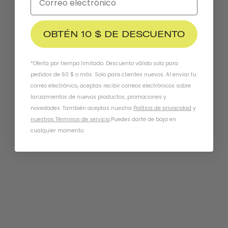
OBTÉN 10 $ DE DESCUENTO
*Oferta por tiempo limitado. Descuento válido solo para
pedidos de 60 $ o más. Solo para clientes nuevos. Al enviar tu
correo electrónico, aceptas recibir correos electrónicos sobre
lanzamientos de nuevos productos, promociones y
novedades. También aceptas nuestra
Política de privacidad
y
nuestros Términos de servicio
.
Puedes darte de baja en
cualquier momento.
Chapter MIPS
METRO BLANCO
€144,95