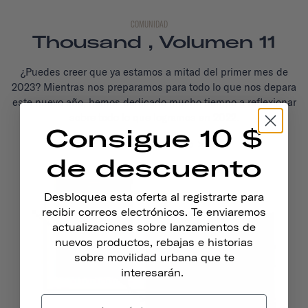
COMUNIDAD
Thousand , Volumen 11
¿Puedes creer que ya estamos a mitad del primer mes de
2023? Mientras nos preparamos para todo lo que nos depara
este nuevo año, hemos dedicado mucho tiempo a reflexionar
sobre todo lo que logramos en 2022.
Consigue 10 $
Seguir Leyendo
de descuento
Desbloquea esta oferta al registrarte para
recibir correos electrónicos. Te enviaremos
actualizaciones sobre lanzamientos de
nuevos productos, rebajas e historias
sobre movilidad urbana que te
interesarán.