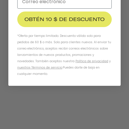
OBTÉN 10 $ DE DESCUENTO
*Oferta por tiempo limitado. Descuento válido solo para
pedidos de 60 $ o más. Solo para clientes nuevos. Al enviar tu
correo electrónico, aceptas recibir correos electrónicos sobre
lanzamientos de nuevos productos, promociones y
novedades. También aceptas nuestra
Política de privacidad
y
nuestros Términos de servicio
.
Puedes darte de baja en
cualquier momento.
Chapter MIPS
METRO BLANCO
€144,95