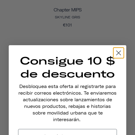
Chapter MIPS
SKYLINE GRIS
€101
Consigue 10 $
de descuento
Desbloquea esta oferta al registrarte para
recibir correos electrónicos. Te enviaremos
actualizaciones sobre lanzamientos de
nuevos productos, rebajas e historias
sobre movilidad urbana que te
Chapter MIPS
interesarán.
CHPT3 X THOUSAND
€101