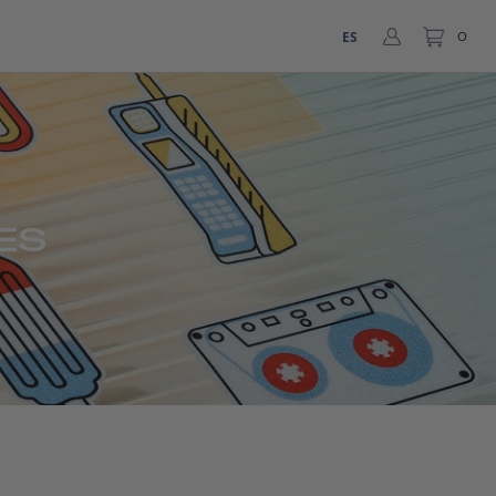
ES
0
ES