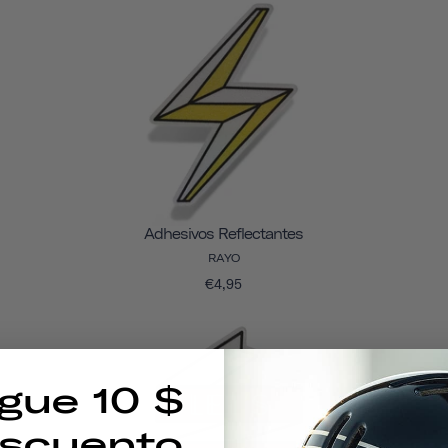
Adhesivos Reflectantes
RAYO
€4,95
gue 10 $
scuento