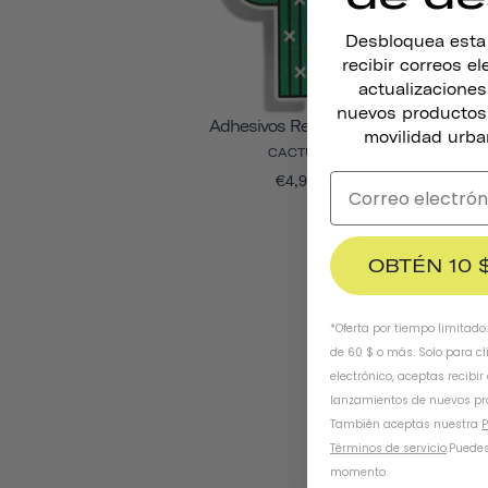
Desbloquea esta o
recibir correos e
actualizacione
nuevos productos,
Adhesivos Reflectantes
movilidad urba
CACTUS
€4,95
OBTÉN 10 
*Oferta por tiempo limitado
de 60 $ o más. Solo para cl
electrónico, aceptas recibir
lanzamientos de nuevos pr
También aceptas nuestra
P
Términos de servicio
.
Puedes
momento.