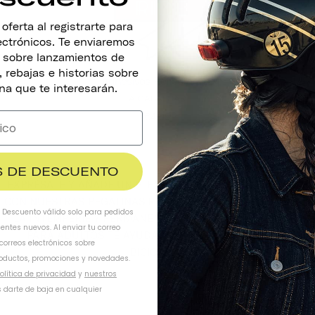
ferta al registrarte para
lectrónicos. Te enviaremos
s sobre lanzamientos de
 rebajas e historias sobre
Adhesivos Reflectantes
na que te interesarán.
A CABALGAR
€4,95
$ DE DESCUENTO
EXPRÉSATE Y AÑADE UN ELEMENTO EXTRA DE SEGURIDAD
CON NUESTRAS PEGATINAS REFLECTANTES. RESISTENTES A
. Descuento válido solo para pedidos
LA INTEMPERIE Y PERMANENTES, NUESTRAS PEGATINAS
ientes nuevos. Al enviar tu correo
PARA ADULTOS TE AYUDARÁN A PERSONALIZAR TU
 correos electrónicos sobre
BICICLETA.
oductos, promociones y novedades.
olítica de privacidad
y
nuestros
 darte de baja en cualquier