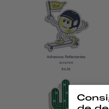
Adhesivos Reflectantes
SCOOTER
€4,95
Consi
de de