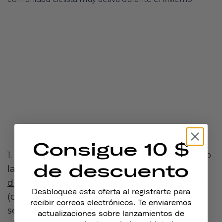
Consigue 10 $
1. La visibilidad lo es todo. En invierno, redoblo
de descuento
la iluminación con una combinación de
luz
dinamo
en mi bicicleta y una luz en el casco
Desbloquea esta oferta al registrarte para
(con luces delantera y trasera) para mayor
recibir correos electrónicos. Te enviaremos
seguridad. También llevo una chaqueta de
actualizaciones sobre lanzamientos de