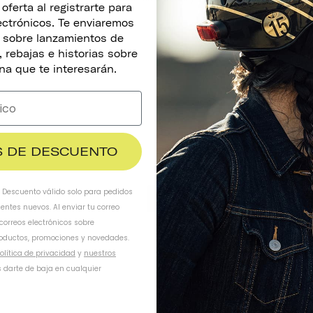
ferta al registrarte para
lectrónicos. Te enviaremos
s sobre lanzamientos de
 rebajas e historias sobre
na que te interesarán.
$ DE DESCUENTO
. Descuento válido solo para pedidos
ientes nuevos. Al enviar tu correo
 correos electrónicos sobre
oductos, promociones y novedades.
olítica de privacidad
y
nuestros
 darte de baja en cualquier