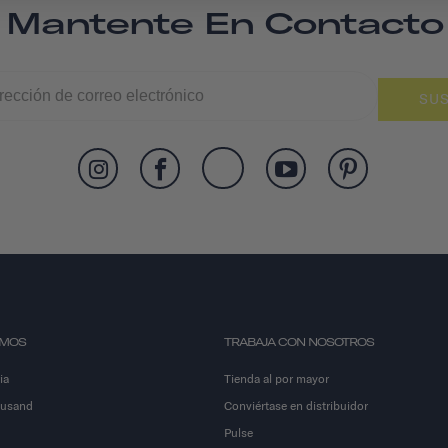
Mantente En Contacto
SUS
OMOS
TRABAJA CON NOSOTROS
ia
Tienda al por mayor
ousand
Conviértase en distribuidor
Pulse