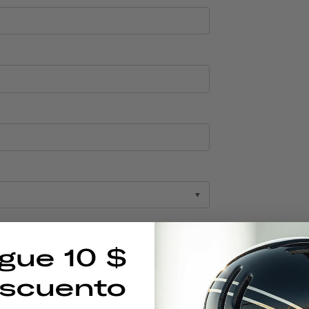
gue 10 $
scuento