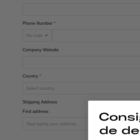
Consi
de de