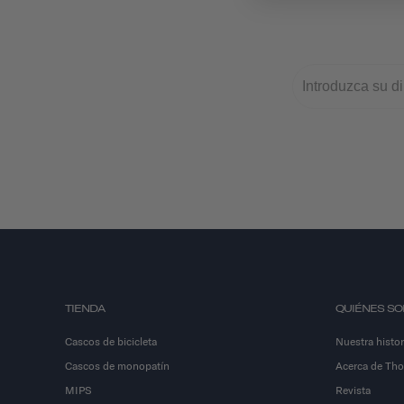
TIENDA
QUIÉNES S
Cascos de bicicleta
Nuestra histor
Cascos de monopatín
Acerca de Th
MIPS
Revista