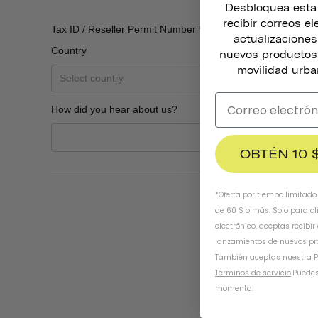
Desbloquea esta o
recibir correos e
actualizacione
nuevos productos,
movilidad urba
OBTÉN 10 
*Oferta por tiempo limitado
de 60 $ o más. Solo para cl
electrónico, aceptas recibir
lanzamientos de nuevos pr
También aceptas nuestra
P
Términos de servicio
.
Puedes
momento.