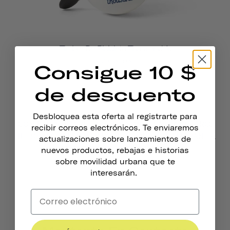
Timbre De Bicicleta Thousand Jr.
A CABALGAR
Consigue 10 $
193 coronas
de descuento
Desbloquea esta oferta al registrarte para
CON UN ESTILO RETRO Y UN SONIDO ALTO Y CLARO,
recibir correos electrónicos. Te enviaremos
NUESTRAS CAMPANAS PARA BICICLETA LLAMARÁN LA
actualizaciones sobre lanzamientos de
ATENCIÓN EN LA CARRETERA.
nuevos productos, rebajas e historias
sobre movilidad urbana que te
interesarán.