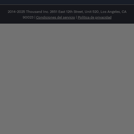
2014-2025 Thousand Inc. 2651 East 12th Street, Unit 520, Los Angeles, CA
90023 |
Condiciones del servicio
|
Política de privacidad