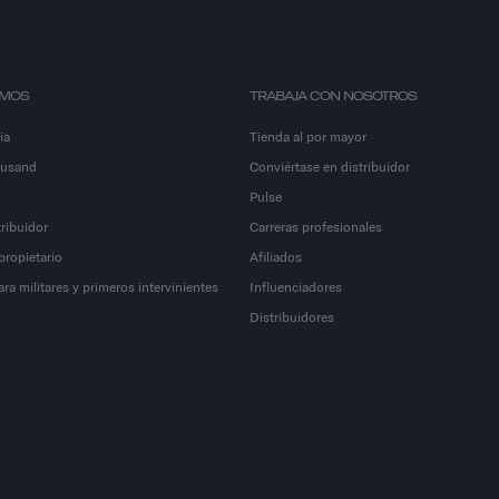
OMOS
TRABAJA CON NOSOTROS
ia
Tienda al por mayor
ousand
Conviértase en distribuidor
Pulse
ribuidor
Carreras profesionales
propietario
Afiliados
a militares y primeros intervinientes
Influenciadores
Distribuidores