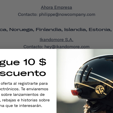
Ahora Empresa
Contacto: philippe@nowcompany.com
a, Noruega, Finlandia, Islandia, Estonia, 
Ikandomore S.A.
Contacto: hey@ikandomore.com
gue 10 $
élgica, Países Bajos, Luxemburgo, Polonia
scuento
GROFA
Contacto: info@grofa.com
ferta al registrarte para
lectrónicos. Te enviaremos
Suiza
s sobre lanzamientos de
 rebajas e historias sobre
Conducción urbana
na que te interesarán.
Contacto: benjamin.kaufmann@urbandrive.ch