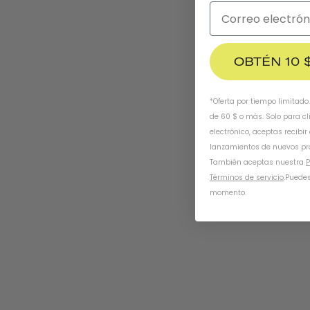
OBTÉN 10 
*Oferta por tiempo limitado
de 60 $ o más. Solo para cl
electrónico, aceptas recibir
lanzamientos de nuevos pr
También aceptas nuestra
P
Términos de servicio
.
Puedes
momento.