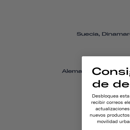
Suecia, Dinamarc
Consi
Alemania, Austria, B
de de
Desbloquea esta o
recibir correos e
actualizacione
nuevos productos,
movilidad urba