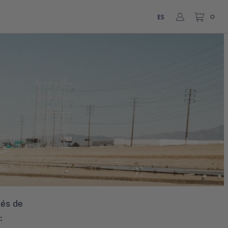
ES
0
vés de
: