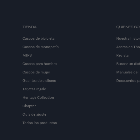
TIENDA
QUIÉNES S
Cascos de bicicleta
Nuestra histor
Cascos de monopatín
Acerca de Th
MIPS
Revista
Cascos para hombre
Buscar un dist
Cascos de mujer
Manuales del 
Guantes de ciclismo
Descuentos par
Tarjetas regalo
Heritage Collection
Chapter
Guía de ajuste
Todos los productos