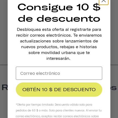
Consigue 10 $
Luces Magnéticas Para Bicicleta Traveler 2.0
de descuento
422 coronas
Desbloquea esta oferta al registrarte para
recibir correos electrónicos. Te enviaremos
actualizaciones sobre lanzamientos de
nuevos productos, rebajas e historias
sobre movilidad urbana que te
interesarán.
Reseñas De Productos
OBTÉN 10 $ DE DESCUENTO
4.6
*Oferta por tiempo limitado. Descuento válido solo para
pedidos de 60 $ o más. Solo para clientes nuevos. Al enviar tu
BASED ON 698 REVIEWS
correo electrónico, aceptas recibir correos electrónicos sobre