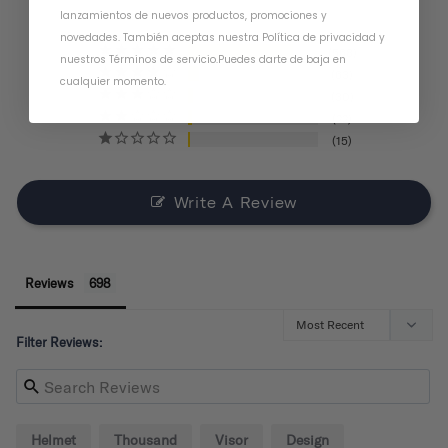
lanzamientos de nuevos productos, promociones y
novedades. También aceptas nuestra
Política de privacidad
y
568
nuestros Términos de servicio
.
Puedes darte de baja en
63
cualquier momento.
30
22
15
Write A Review
Reviews
Filter Reviews:
Helmet
Thousand
Visor
Design