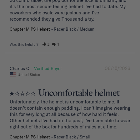
So comfortable, the pop out for the lock is brilliant, and 
it's the most secure feeling helmet I've had to date. My 
coworkers who cycle were jealous and I've 
recommended they give Thousand a try.
Chapter MIPS Helmet
Racer Black / Medium
Was this helpful?
2
1
06/15/2026
Charles C.
United States
Uncomfortable helmet
Unfortunately, the helmet is uncomfortable to me. It 
doesn’t contain enough padding. I can’t imagine wearing 
this for very long at all because of how hard it feels. 
Other helmets I’ve had in the past, I’ve been able to wear 
right out of the box for hundreds of miles at a time.
Chapter MIPS Helmet
Racer Black / Small