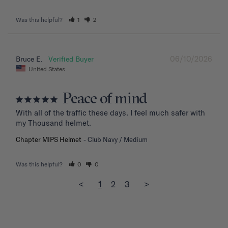
Was this helpful?
1
2
06/10/2026
Bruce E.
United States
Peace of mind
With all of the traffic these days. I feel much safer with 
my Thousand helmet.
Chapter MIPS Helmet
Club Navy / Medium
Was this helpful?
0
0
<
1
2
3
>