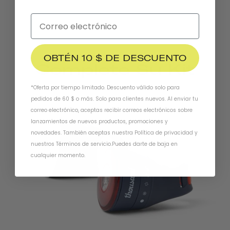
OBTÉN 10 $ DE DESCUENTO
Complete Su Kit
*Oferta por tiempo limitado. Descuento válido solo para
pedidos de 60 $ o más. Solo para clientes nuevos. Al enviar tu
correo electrónico, aceptas recibir correos electrónicos sobre
lanzamientos de nuevos productos, promociones y
novedades. También aceptas nuestra
Política de privacidad
y
nuestros Términos de servicio
.
Puedes darte de baja en
cualquier momento.