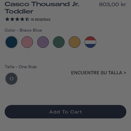
Casco Thousand Jr.
603,00 kr
Toddler
16
RESEÑAS
Color
-
Bravo Blue
Talla
-
One Size
ENCUENTRE SU TALLA >
O
Add To Cart