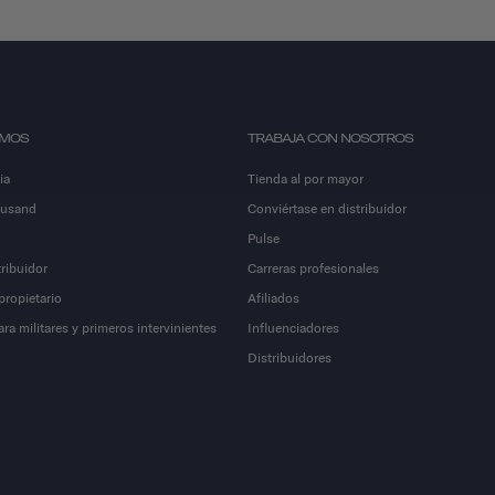
OMOS
TRABAJA CON NOSOTROS
ia
Tienda al por mayor
ousand
Conviértase en distribuidor
Pulse
ribuidor
Carreras profesionales
propietario
Afiliados
a militares y primeros intervinientes
Influenciadores
Distribuidores