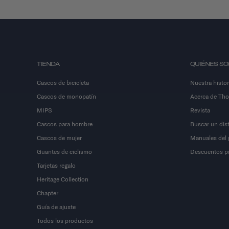
TIENDA
QUIÉNES S
Cascos de bicicleta
Nuestra histor
Cascos de monopatín
Acerca de Th
MIPS
Revista
Cascos para hombre
Buscar un dist
Cascos de mujer
Manuales del 
Guantes de ciclismo
Descuentos par
Tarjetas regalo
Heritage Collection
Chapter
Guía de ajuste
Todos los productos