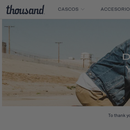
CASCOS
ACCESORI
D
To thank yo