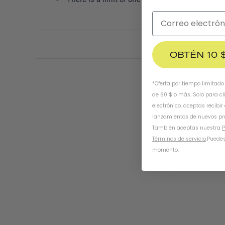
OBTÉN 10 
*Oferta por tiempo limitado
de 60 $ o más. Solo para cl
electrónico, aceptas recibir
lanzamientos de nuevos pr
También aceptas nuestra
P
Términos de servicio
.
Puedes
momento.