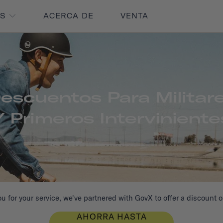
OS
ACERCA DE
VENTA
escuentos Para Militar
Y Primeros Interviniente
u for your service, we've partnered with GovX to offer a discount o
AHORRA HASTA