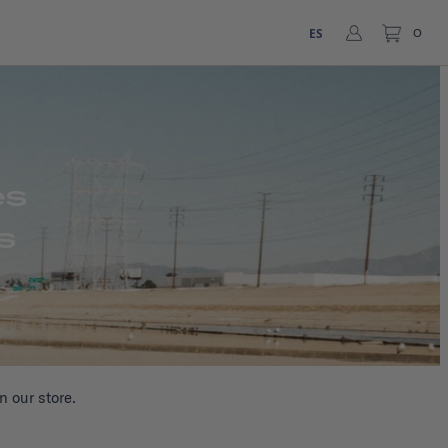
ES
0
es
s
n our store.