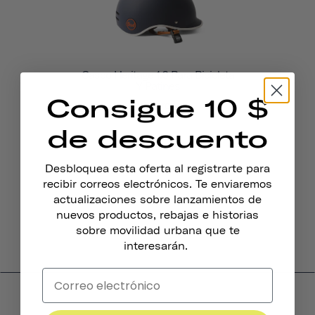
Casco Heritage 1.0 Para Bicicleta
Y Patines
Consigue 10 $
833 coronas
de descuento
Desbloquea esta oferta al registrarte para
recibir correos electrónicos. Te enviaremos
actualizaciones sobre lanzamientos de
nuevos productos, rebajas e historias
sobre movilidad urbana que te
interesarán.