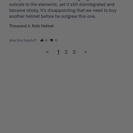
outside to the elements, yet it still disintegrated and 
became sticky. It’s disappointing that we need to buy 
another helmet before he outgrew this one. 
Thousand Jr. Kids Helmet
Was this helpful?
4
0
<
1
2
3
>