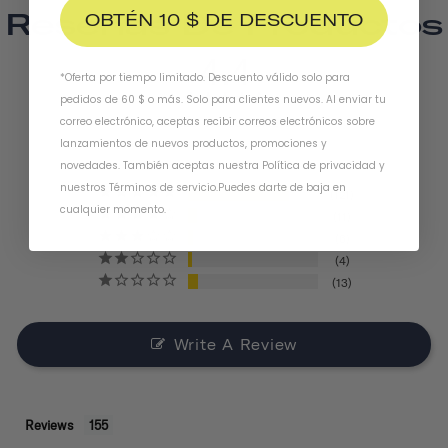
Reseñas De Productos
OBTÉN 10 $ DE DESCUENTO
4.4
*Oferta por tiempo limitado. Descuento válido solo para
pedidos de 60 $ o más. Solo para clientes nuevos. Al enviar tu
correo electrónico, aceptas recibir correos electrónicos sobre
BASED ON 155 REVIEWS
lanzamientos de nuevos productos, promociones y
novedades. También aceptas nuestra
Política de privacidad
y
nuestros Términos de servicio
.
Puedes darte de baja en
121
cualquier momento.
11
6
4
13
Write A Review
Reviews