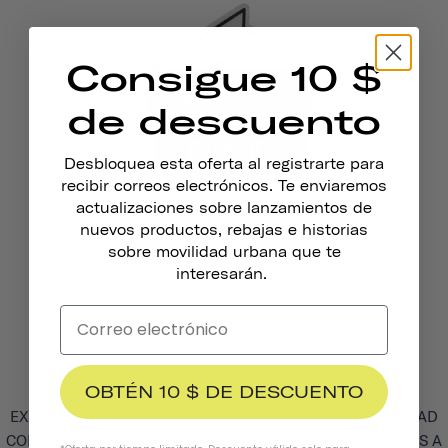
Consigue 10 $
de descuento
Desbloquea esta oferta al registrarte para
recibir correos electrónicos. Te enviaremos
actualizaciones sobre lanzamientos de
nuevos productos, rebajas e historias
sobre movilidad urbana que te
Adhesivos Reflectantes
interesarán.
A CABALGAR
60 kr
OBTÉN 10 $ DE DESCUENTO
EXPRÉSATE Y AÑADE UN ELEMENTO EXTRA DE SEGURIDAD
CON NUESTRAS PEGATINAS REFLECTANTES. RESISTENTES A