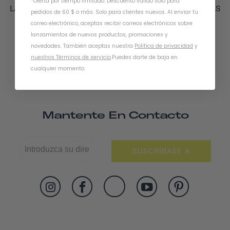
*Oferta por tiempo limitado. Descuento válido solo para
LA INTEMPERIE Y PERMANENTES, NUESTRAS PEGATINAS
pedidos de 60 $ o más. Solo para clientes nuevos. Al enviar tu
PARA ADULTOS TE AYUDARÁN A PERSONALIZAR TU
correo electrónico, aceptas recibir correos electrónicos sobre
BICICLETA.
lanzamientos de nuevos productos, promociones y
novedades. También aceptas nuestra
Política de privacidad
y
nuestros Términos de servicio
.
Puedes darte de baja en
cualquier momento.
Mantente En Contacto
SUSCRÍBASE A