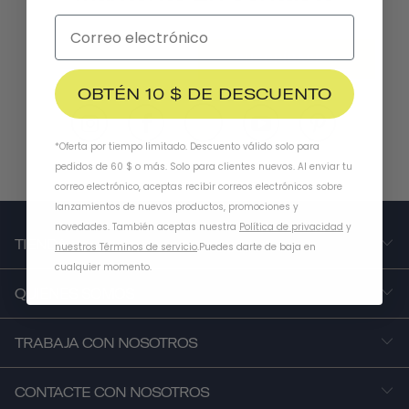
SUSCRÍBASE A
OBTÉN 10 $ DE DESCUENTO
*Oferta por tiempo limitado. Descuento válido solo para
pedidos de 60 $ o más. Solo para clientes nuevos. Al enviar tu
correo electrónico, aceptas recibir correos electrónicos sobre
lanzamientos de nuevos productos, promociones y
novedades. También aceptas nuestra
Política de privacidad
y
TIENDA
nuestros Términos de servicio
.
Puedes darte de baja en
cualquier momento.
QUIÉNES SOMOS
TRABAJA CON NOSOTROS
CONTACTE CON NOSOTROS