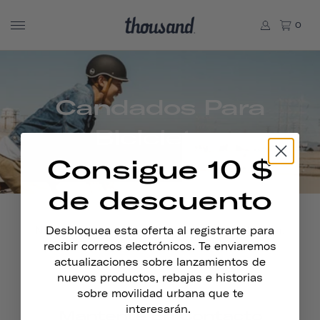
0
Candados Para
Bicicletas
Consigue 10 $
de descuento
No se han encontrado productos en esta colección.
Desbloquea esta oferta al registrarte para
recibir correos electrónicos. Te enviaremos
actualizaciones sobre lanzamientos de
nuevos productos, rebajas e historias
sobre movilidad urbana que te
interesarán.
Mantente En Contacto