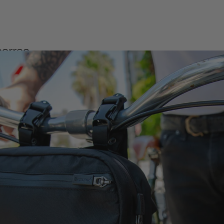
correa
a está
 destino.