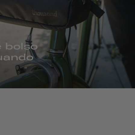
 bolso
uando