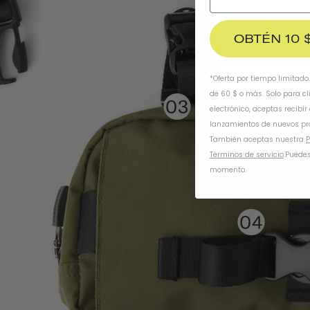
OBTÉN 10 
*Oferta por tiempo limitado
de 60 $ o más. Solo para cl
electrónico, aceptas recibir
lanzamientos de nuevos pr
También aceptas nuestra
P
Términos de servicio
.
Puedes
momento.