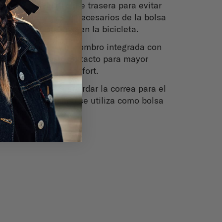
Correa de anclaje trasera para evitar
movimientos innecesarios de la bolsa
cuando se lleva en la bicicleta.
Correa para el hombro integrada con
hebilla suave al tacto para mayor
comodidad y confort.
Bolsillo para guardar la correa para el
hombro cuando se utiliza como bolsa
para manillar.