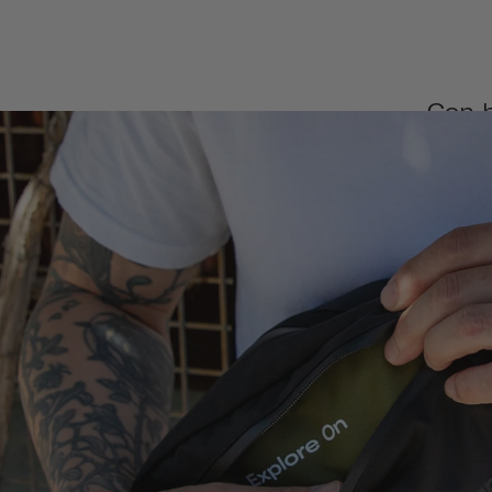
Con h
cruza
diseñada