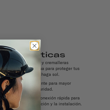
racterísticas
Cubierta exterior y cremalleras
repelentes al agua para proteger tus
objetos, llueva o haga sol.
Logotipo reflectante para mayor
visibilidad y seguridad.
Hebillas de desconexión rápida para
facilitar la extracción y la instalación.