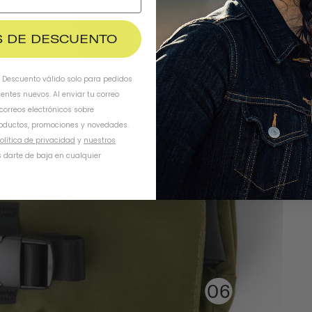
$ DE DESCUENTO
. Descuento válido solo para pedidos
ientes nuevos. Al enviar tu correo
 correos electrónicos sobre
oductos, promociones y novedades.
olítica de privacidad
y
nuestros
 darte de baja en cualquier