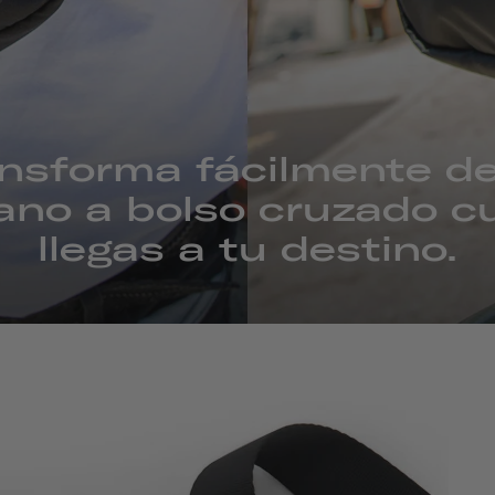
ansforma fácilmente de
ano a bolso cruzado c
llegas a tu destino.