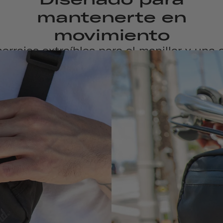
mantenerte en
movimiento
errajes extraíbles para el manillar y una 
da integrada, esta bolsa repelente al agu
 para ser versátil desde el viaje hasta el