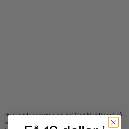
De senaste veckorna har jag försökt sätta ord på
hur den ökade antiasiatiska hatet det senaste