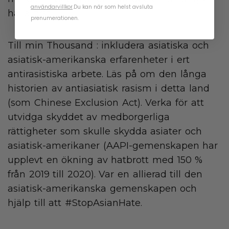
användarvillkor
.
Du kan när som helst avsluta
hålla tyst.
prenumerationen.
Till min Thousand : inkludera asiatiska och
asiatisk-amerikanska erfarenheter i ert
antirasistiska arbete. Läs på om den långa
historien av antiasiatisk rasism i detta land
(som Chinese Exclusion Act). Verka för att
utvidga skyddet av medborgerliga
rättigheter som skulle skydda asiater och
asiatisk-amerikaner (AAPI-gemenskapen har
upplevt en ökning av hatbrott med 150 %
från 2019 till 2020). Var en allierad till den
asiatisk-amerikanska gemenskapen och
hjälp till att #StopAsianHate.