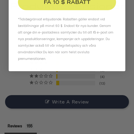
FÅ 10 $ RABATT
Produktrecensioner
4.4
*Tidsbegränsat erbjudande. Rabatten gäller endast vid
beställningar på minst 60 $. Endast för nya kunder. Genom
att ange din e-postadress samtycker du till att få e-post om
BASED ON 155 REVIEWS
nya produktlanseringar, kampanjer och uppdateringar. Du
samtycker också till vår
integritetspolicy
och
våra
användarvillkor
.
Du kan när som helst avsluta
121
prenumerationen.
11
6
4
13
Write A Review
Reviews