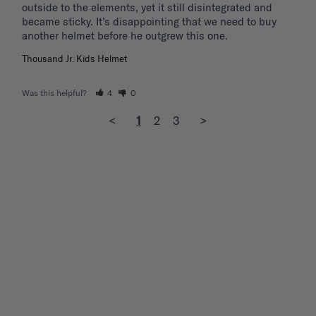
outside to the elements, yet it still disintegrated and 
became sticky. It’s disappointing that we need to buy 
another helmet before he outgrew this one. 
Thousand Jr. Kids Helmet
Was this helpful?
4
0
<
1
2
3
>