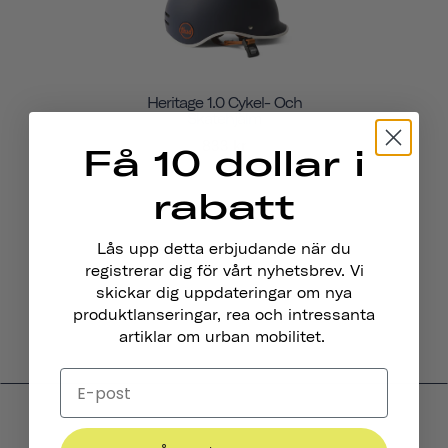
Heritage 1.0 Cykel- Och
Skatehjälm
833 kr
Få 10 dollar i
rabatt
Lås upp detta erbjudande när du
registrerar dig för vårt nyhetsbrev. Vi
skickar dig uppdateringar om nya
produktlanseringar, rea och intressanta
artiklar om urban mobilitet.